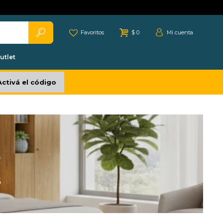
Favoritos
$
0
utlet
Activá el código