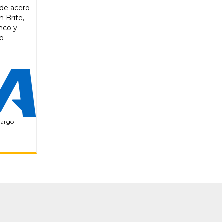
 de acero
h Brite,
anco y
co
cargo