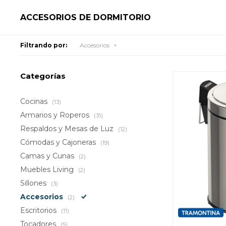
ACCESORIOS DE DORMITORIO
Filtrando por:
Accesorios
Categorías
Cocinas
(13)
Armarios y Roperos
(31)
Respaldos y Mesas de Luz
(12)
Cómodas y Cajoneras
(19)
Camas y Cunas
(2)
Muebles Living
(2)
Sillones
(3)
Accesorios
(2)
Escritorios
(11)
Tocadores
(5)