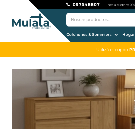
097548807
Lunes a Viernes 09:0
Colchones & Sommiers
Hogar,
Utilizá el cupón
P