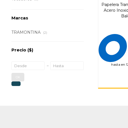
Papelera Tram
Acero Inoxi
Bal
Marcas
TRAMONTINA
(2)
Precio
($)
hasta en 1
OK