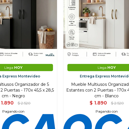
Llega
HOY
Llega
HOY
a Express Montevideo
Entrega Express Montevi
tiusos Organizador de 5
Mueble Multiusos Organizad
2 Puertas - 170x 45,5 x 28,5
Estantes con 2 Puertas - 170x 4
cm - Negro
cm - Blanco
1.890
$
1.890
$
2.520
$
2.520
Pagando con
Pagando con