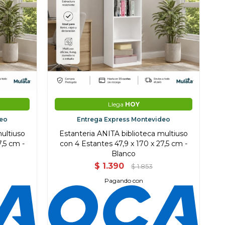
Llega
HOY
deo
Entrega Express Montevideo
multiuso
Estanteria ANITA biblioteca multiuso
7,5 cm -
con 4 Estantes 47,9 x 170 x 27,5 cm -
Blanco
$
1.390
$
1.853
Pagando con