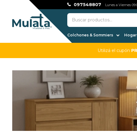
097548807
Lunes a Viernes 09:0
Colchones & Sommiers
Hogar,
Utilizá el cupón
P