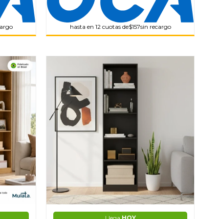
cargo
hasta en 12 cuotas de
$157
sin recargo
Llega
HOY