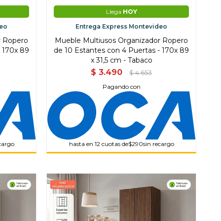
Llega
HOY
deo
Entrega Express Montevideo
r Ropero
Mueble Multiusos Organizador Ropero
- 170x 89
de 10 Estantes con 4 Puertas - 170x 89
x 31,5 cm - Tabaco
$
3.490
$
4.653
Pagando con
ecargo
hasta en 12 cuotas de
$290
sin recargo