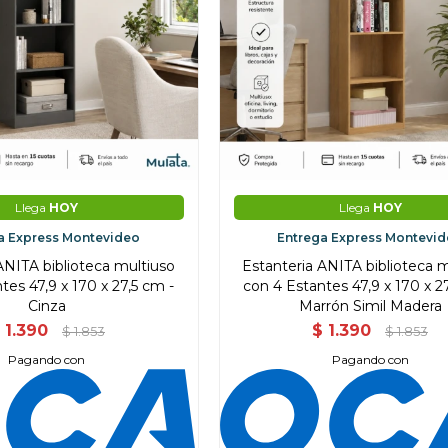
Llega
HOY
Llega
HOY
a Express Montevideo
Entrega Express Montevi
ANITA biblioteca multiuso
Estanteria ANITA biblioteca 
tes 47,9 x 170 x 27,5 cm -
con 4 Estantes 47,9 x 170 x 2
Cinza
Marrón Simil Madera
1.390
$
1.390
$
1.853
$
1.853
Pagando con
Pagando con