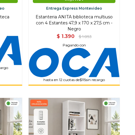
deo
Entrega Express Montevideo
oteca
Estanteria ANITA biblioteca multiuso
con 4 Estantes 47,9 x 170 x 27,5 cm -
Negro
$
1.390
$
1.853
Pagando con
cargo
hasta en 12 cuotas de
$115
sin recargo