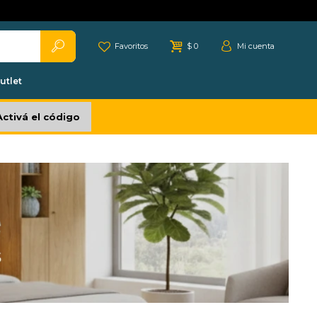
Favoritos
$
0
utlet
Activá el código