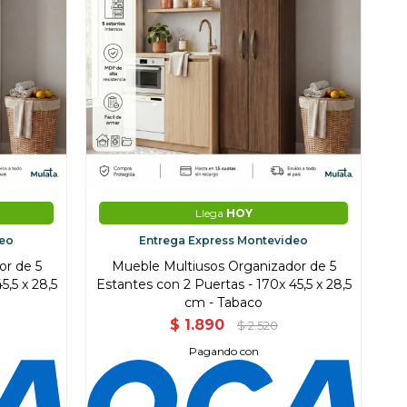
Llega
HOY
deo
Entrega Express Montevideo
or de 5
Mueble Multiusos Organizador de 5
5,5 x 28,5
Estantes con 2 Puertas - 170x 45,5 x 28,5
cm - Tabaco
$
1.890
$
2.520
Pagando con