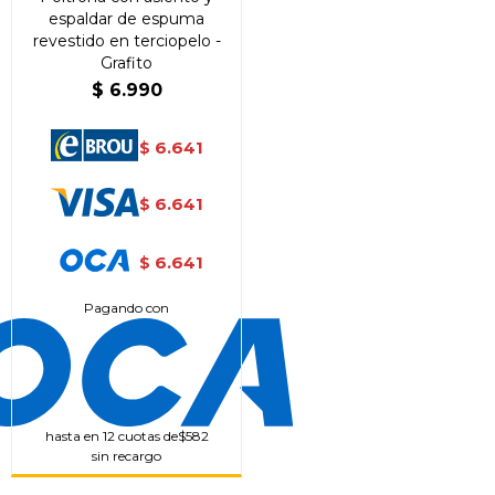
espaldar de espuma
revestido en terciopelo -
Grafito
$
6.990
6.641
$
6.641
$
6.641
$
Pagando con
hasta en 12 cuotas de
$582
sin recargo