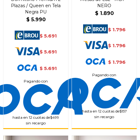
Plazas / Queen en Tela
NERO
Negra PU
$
1.890
$
5.990
1.796
$
5.691
$
1.796
$
5.691
$
1.796
$
5.691
$
Pagando con
Pagando con
hasta en 12 cuotas de
$157
sin recargo
hasta en 12 cuotas de
$499
sin recargo