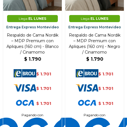
Llega
EL LUNES
Llega
EL LUNES
Entrega Express Montevideo
Entrega Express Montevideo
Respaldo de Cama Nordik
Respaldo de Cama Nordik
– MDP Premium con
– MDP Premium con
Apliques (160 cm) - Blanco
Apliques (160 cm) - Negro
/ Cinamomo
/ Cinamomo
$
1.790
$
1.790
1.701
1.701
$
$
1.701
1.701
$
$
1.701
1.701
$
$
Pagando con
Pagando con