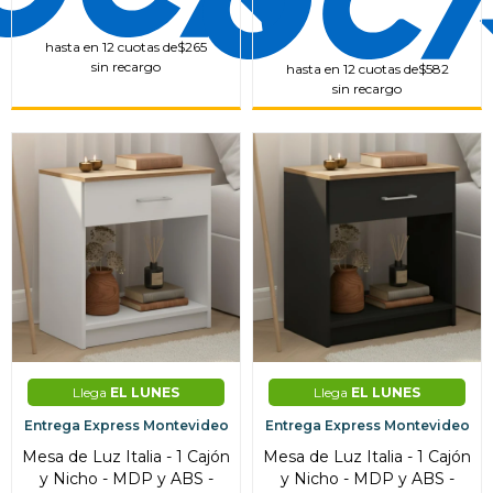
hasta en 12 cuotas de
$265
sin recargo
hasta en 12 cuotas de
$582
sin recargo
¡Sumate a la forma más ágil de
Llega
EL LUNES
Llega
EL LUNES
comprar!
Entrega Express Montevideo
Entrega Express Montevideo
Comprá en 3 cuotas sin recargo o hasta en
12 cuotas * ¡Solo con tu cédula!
Mesa de Luz Italia - 1 Cajón
Mesa de Luz Italia - 1 Cajón
y Nicho - MDP y ABS -
y Nicho - MDP y ABS -
* sujeto aprobación crediticia.