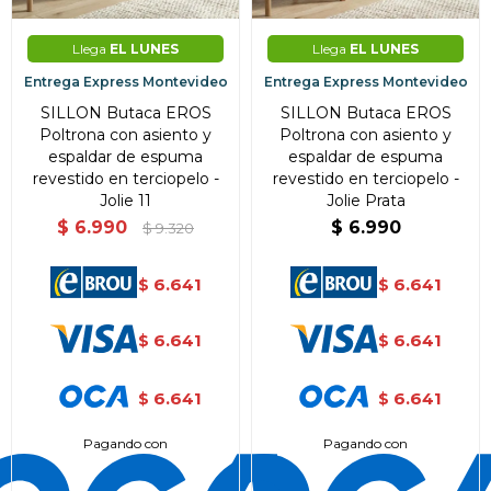
Llega
EL LUNES
Llega
EL LUNES
Entrega Express Montevideo
Entrega Express Montevideo
SILLON Butaca EROS
SILLON Butaca EROS
Poltrona con asiento y
Poltrona con asiento y
espaldar de espuma
espaldar de espuma
revestido en terciopelo -
revestido en terciopelo -
Jolie 11
Jolie Prata
$
6.990
$
6.990
$
9.320
6.641
6.641
$
$
6.641
6.641
$
$
6.641
6.641
$
$
Pagando con
Pagando con