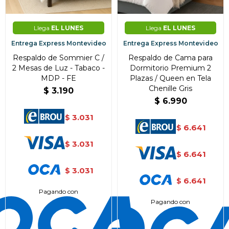
Llega
EL LUNES
Llega
EL LUNES
Entrega Express Montevideo
Entrega Express Montevideo
Respaldo de Sommier C /
Respaldo de Cama para
2 Mesas de Luz - Tabaco -
Dormitorio Premium 2
MDP - FE
Plazas / Queen en Tela
Chenille Gris
$
3.190
$
6.990
3.031
$
6.641
$
3.031
$
6.641
$
3.031
$
6.641
$
Pagando con
Pagando con