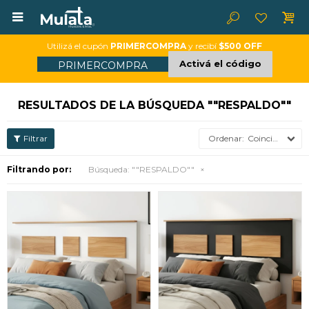

Utilizá el cupón
PRIMERCOMPRA
y recibí
$500 OFF
Activá el código
PRIMERCOMPRA
RESULTADOS DE LA BÚSQUEDA ""RESPALDO""
Coincidencia
Filtrando por:
Búsqueda: ""RESPALDO""