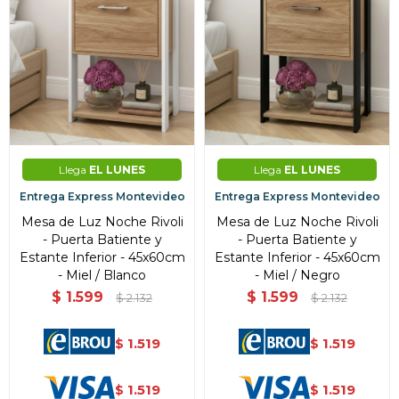
Llega
EL LUNES
Llega
EL LUNES
Entrega Express Montevideo
Entrega Express Montevideo
Mesa de Luz Noche Rivoli
Mesa de Luz Noche Rivoli
- Puerta Batiente y
- Puerta Batiente y
Estante Inferior - 45x60cm
Estante Inferior - 45x60cm
- Miel / Blanco
- Miel / Negro
$
1.599
$
1.599
$
2.132
$
2.132
1.519
1.519
$
$
1.519
1.519
$
$