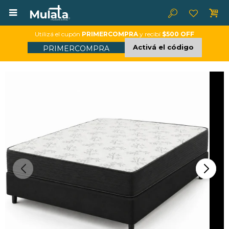

Utilizá el cupón
PRIMERCOMPRA
y recibí
$500 OFF
Activá el código
PRIMERCOMPRA