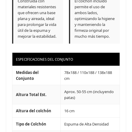
Construida con
El colchón incluido
tarjeta de crédito
Parece que no tenes oferta, lamentamos
¡Algo salió mal!
materiales resistentes
permite el uso de
¡Tenés hasta
para comprar en las cuotas que
el inconveniente, por cualquier duda
Por favor intenta nuevamente mas tarde.
que ofrecen una base
ambos lados,
Celular
prefieras!
contactanos en
plana y aireada, ideal
optimizando la higiene
preguntas@pagodespues.com.uy
Elegí tus productos preferidos
para prolongar la vida
y manteniendo la
Fecha de nacimiento
Elegí Pago Después como metodo de pago
útil de la espuma y
firmeza original por
mejorar la estabilidad.
mucho más tiempo.
* sujeto a aprobación crediticia. El monto disponible
puede variar por comercio
Día
Mes
Año
Continuar
ESPECIFICACIONES DEL CONJUNTO
Medidas del
78x188 / 110x188 / 138x188
Conjunto
cm
Aprox. 50-55 cm (incluyendo
Altura Total Est.
patas)
Altura del colchón
16 cm
Tipo de Colchón
Espuma de Alta Densidad