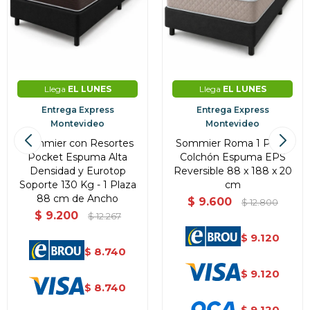
Llega
EL LUNES
Llega
EL LUNES
Entrega Express
Entrega Express
Montevideo
Montevideo
Sommier con Resortes
Sommier Roma 1 Plaza
Pocket Espuma Alta
Colchón Espuma EPS
Densidad y Eurotop
Reversible 88 x 188 x 20
Soporte 130 Kg - 1 Plaza
cm
88 cm de Ancho
$
9.600
$
12.800
$
9.200
$
12.267
9.120
$
8.740
$
9.120
$
8.740
$
9.120