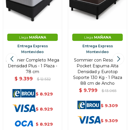
Llega
MAÑANA
Llega
MAÑANA
Entrega Express
Entrega Express
Montevideo
Montevideo
Sommier Completo Mega
Sommier con Resortes
Densidad Plus - 1 Plaza -
Pocket Espuma Alta
78 cm
Densidad y Eurotop
Soporte 130 Kg - 1 Plaza
$
9.399
$
12.532
88 cm de Ancho
$
9.799
$
13.065
8.929
$
9.309
$
8.929
$
9.309
$
8.929
$