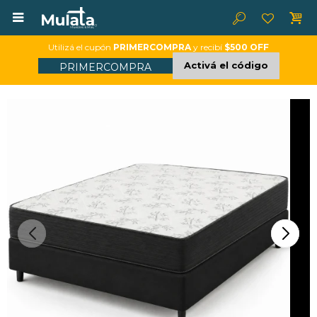

Utilizá el cupón
PRIMERCOMPRA
y recibí
$500 OFF
Activá el código
PRIMERCOMPRA