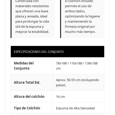
Construida con
El colchón incluido
tarjeta de crédito
Parece que no tenes oferta, lamentamos
¡Algo salió mal!
materiales resistentes
permite el uso de
¡Tenés hasta
para comprar en las cuotas que
el inconveniente, por cualquier duda
Por favor intenta nuevamente mas tarde.
que ofrecen una base
ambos lados,
Celular
prefieras!
contactanos en
plana y aireada, ideal
optimizando la higiene
preguntas@pagodespues.com.uy
Elegí tus productos preferidos
para prolongar la vida
y manteniendo la
Fecha de nacimiento
Elegí Pago Después como metodo de pago
útil de la espuma y
firmeza original por
mejorar la estabilidad.
mucho más tiempo.
* sujeto a aprobación crediticia. El monto disponible
puede variar por comercio
Día
Mes
Año
Continuar
ESPECIFICACIONES DEL CONJUNTO
Medidas del
78x188 / 110x188 / 138x188
Conjunto
cm
Aprox. 50-55 cm (incluyendo
Altura Total Est.
patas)
Altura del colchón
16 cm
Tipo de Colchón
Espuma de Alta Densidad