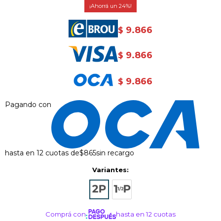
24
9.866
$
9.866
$
9.866
$
Pagando con
hasta en 12 cuotas de
$865
sin recargo
Variantes:
Comprá con
hasta en 12 cuotas