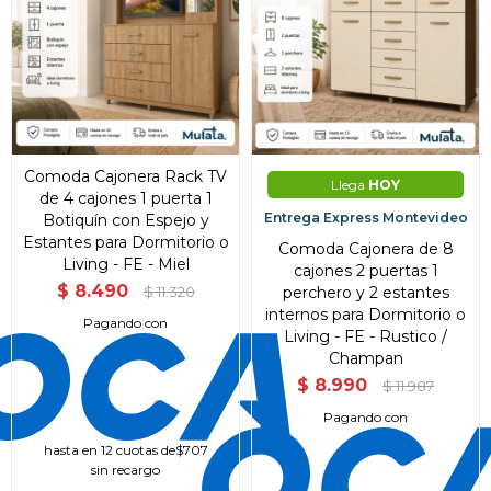
Comoda Cajonera Rack TV
Llega
HOY
de 4 cajones 1 puerta 1
Entrega Express Montevideo
Botiquín con Espejo y
Estantes para Dormitorio o
Comoda Cajonera de 8
Living - FE - Miel
cajones 2 puertas 1
$
8.490
perchero y 2 estantes
$
11.320
internos para Dormitorio o
Pagando con
Living - FE - Rustico /
Champan
$
8.990
$
11.987
Pagando con
¡Sumate a la forma más ágil de
comprar!
hasta en 12 cuotas de
$707
sin recargo
Comprá en 3 cuotas sin recargo o hasta en
12 cuotas * ¡Solo con tu cédula!