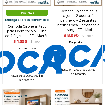
Comoda Cajonera de 8
Llega
HOY
cajones 2 puertas 1
Entrega Express Montevideo
perchero y 2 estantes
internos para Dormitorio o
Comoda Cajonera Petit
Living - FE - Miel
para Dormitorio o Living
$
8.990
de 4 Cajones - FE - Marrón
$
11.987
$
1.390
$
1.853
Pagando con
Pagando con
hasta en 12 cuotas de
$749
sin recargo
hasta en 12 cuotas de
$115
sin recargo