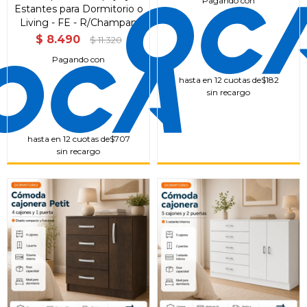
Pagando con
Estantes para Dormitorio o
Living - FE - R/Champan
$
8.490
$
11.320
Pagando con
hasta en 12 cuotas de
$182
sin recargo
hasta en 12 cuotas de
$707
sin recargo