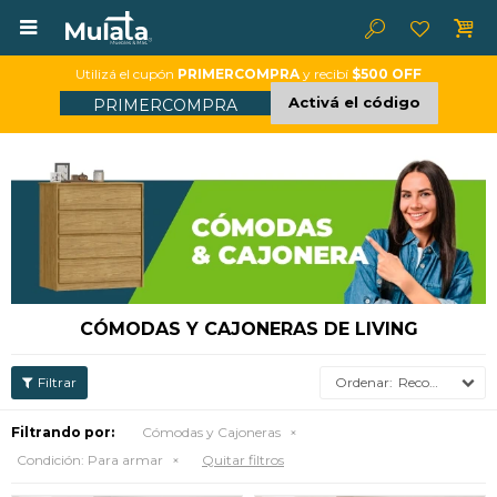

Utilizá el cupón
PRIMERCOMPRA
y recibí
$500 OFF
Activá el código
PRIMERCOMPRA
CÓMODAS Y CAJONERAS DE LIVING
Recomendados
Filtrando por:
Cómodas y Cajoneras
Condición:
Para armar
Quitar filtros