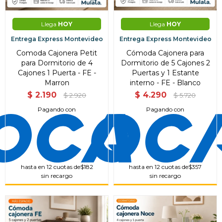
Llega
HOY
Llega
HOY
Entrega Express Montevideo
Entrega Express Montevideo
Comoda Cajonera Petit
Cómoda Cajonera para
para Dormitorio de 4
Dormitorio de 5 Cajones 2
Cajones 1 Puerta - FE -
Puertas y 1 Estante
Marron
interno - FE - Blanco
$
2.190
$
4.290
$
2.920
$
5.720
Pagando con
Pagando con
hasta en 12 cuotas de
$182
hasta en 12 cuotas de
$357
sin recargo
sin recargo