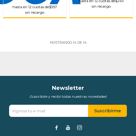
hasta en 12 cuotas de
$249
sin recargo
hasta en 12 cuotas de
$357
sin recargo
MOSTRANDO
14
DE
14
Newsletter
¡Suscribite y recibí todas nuestras novedades!
Suscribirme


