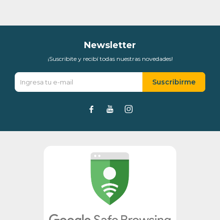
puede variar por comercio
Día
Mes
Año
Continuar
Newsletter
¡Suscribite y recibí todas nuestras novedades!
Suscribirme


