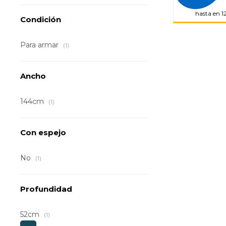
hasta en 1
Condición
Para armar
(1)
Ancho
144cm
(1)
Con espejo
No
(1)
Profundidad
52cm
(1)