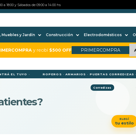
0 a 18:00 y Sábados de 09:00 a 14:00 hs
 Muebles y Jardín
Construcción
Electrodomésticos
O
RIMERCOMPRA
y recibí
$500 OFF
PRIMERCOMPRA
Á EL TUYO ·
ROPEROS · ARMARIOS · PUERTAS CORREDIZAS · PU
Corredizas
atientes?
ELEGÍ
tu estilo