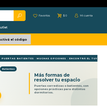
Favoritos
$
0
utlet
Activá el código
ERTAS BATIENTES · MUCHAS OPCIONES · ENCONTRÁ EL TUYO ·
Batientes
Más formas de
resolver tu espacio
Puertas corredizas o batientes, con
opciones prácticas para distintos
dormitorios.