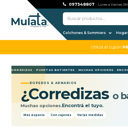
097548807
Lunes a Viernes 09:0
Colchones & Sommiers
Hogar,
Utilizá el cupón
P
S CORREDIZAS · PUERTAS BATIENTES · MUCHAS OPCIONES · ENCONTR
ROPEROS & ARMARIOS
¿Corredizas
o b
Muchas opciones.
Encontrá el tuyo.
Más espacio
Con cajones
Varias medidas