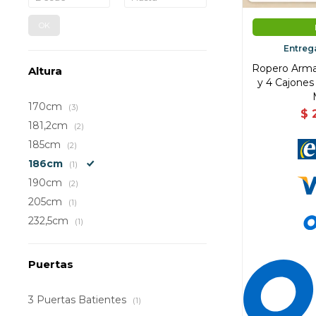
OK
Entreg
Ropero Armar
Altura
y 4 Cajones
170cm
(3)
$
181,2cm
(2)
185cm
(2)
186cm
(1)
190cm
(2)
205cm
(1)
232,5cm
(1)
Puertas
3 Puertas Batientes
(1)