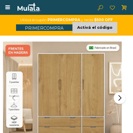

Utilizá el cupón
PRIMERCOMPRA
y recibí
$500 OFF
Activá el código
PRIMERCOMPRA