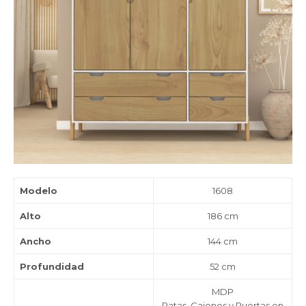
Modelo
1608
Alto
186 cm
Ancho
144 cm
Profundidad
52 cm
MDP
Patas, Cajones y Puertas en