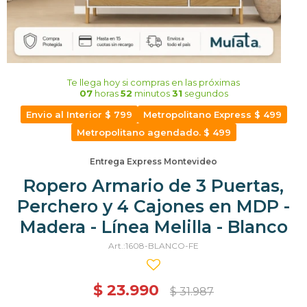
Te llega hoy
si compras en las próximas
07
horas
52
minutos
30
segundos
Envio al Interior $ 799
Metropolitano Express $ 499
Metropolitano agendado. $ 499
Entrega Express Montevideo
Ropero Armario de 3 Puertas,
Perchero y 4 Cajones en MDP -
Madera - Línea Melilla - Blanco
1608-BLANCO-FE
$
23.990
$
31.987