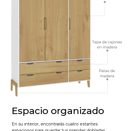
Espacio organizado
En su interior, encontrarás cuatro estantes
¡Sumate a la forma más ágil de
espaciosos para guardar tus prendas dobladas,