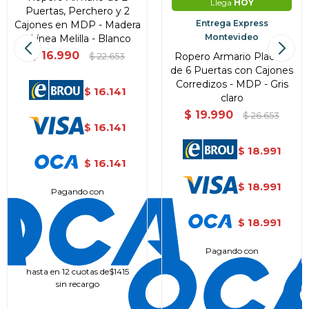
Llega
HOY
Puertas, Perchero y 2
Entrega Express
Cajones en MDP - Madera
Montevideo
- Línea Melilla - Blanco
$
16.990
Ropero Armario Placard
$
22.653
de 6 Puertas con Cajones
Corredizos - MDP - Gris
16.141
$
claro
$
19.990
$
26.653
16.141
$
18.991
$
16.141
$
18.991
$
Pagando con
18.991
$
Pagando con
hasta en 12 cuotas de
$1415
sin recargo