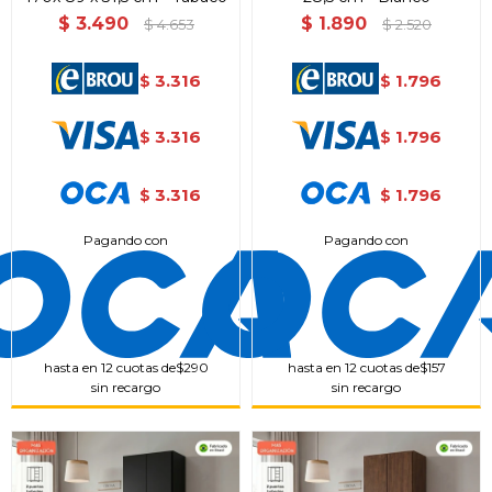
$
3.490
$
1.890
$
4.653
$
2.520
3.316
1.796
$
$
3.316
1.796
$
$
3.316
1.796
$
$
Pagando con
Pagando con
hasta en 12 cuotas de
$290
hasta en 12 cuotas de
$157
sin recargo
sin recargo