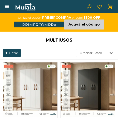

Utilizá el cupón
PRIMERCOMPRA
y recibí
$500 OFF
Activá el código
PRIMERCOMPRA
MULTIUSOS
Recomendados