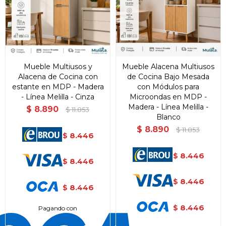
Mueble Multiusos y
Mueble Alacena Multiusos
Alacena de Cocina con
de Cocina Bajo Mesada
estante en MDP - Madera
con Módulos para
- Línea Melilla - Cinza
Microondas en MDP -
Madera - Línea Melilla -
$
8.890
$
11.853
Blanco
$
8.890
$
11.853
8.446
$
8.446
$
8.446
$
8.446
$
8.446
$
8.446
$
Pagando con