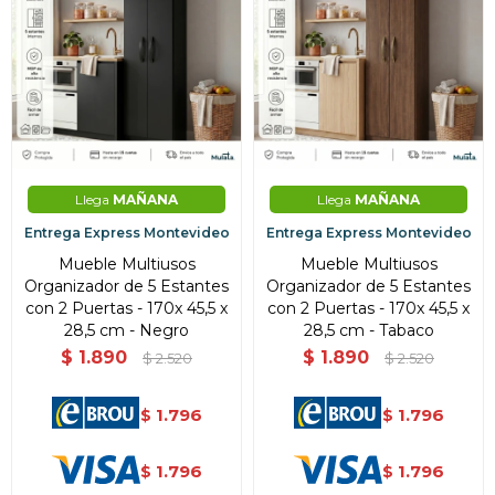
Llega
MAÑANA
Llega
MAÑANA
Entrega Express Montevideo
Entrega Express Montevideo
Mueble Multiusos
Mueble Multiusos
Organizador de 5 Estantes
Organizador de 5 Estantes
con 2 Puertas - 170x 45,5 x
con 2 Puertas - 170x 45,5 x
28,5 cm - Negro
28,5 cm - Tabaco
$
1.890
$
1.890
$
2.520
$
2.520
1.796
1.796
$
$
1.796
1.796
$
$