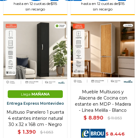
hasta en 12 cuotas de
$115
hasta en 12 cuotas de
$115
sin recargo
sin recargo
Mueble Multiusos y
Llega
MAÑANA
Alacena de Cocina con
Entrega Express Montevideo
estante en MDP - Madera
- Línea Melilla - Blanco
Multiuso Panelero 1 puerta
$
8.890
4 estantes interior natural
$
11.853
30 x 32 x 168 cm - Negro
$
1.390
$
1.853
8.446
$