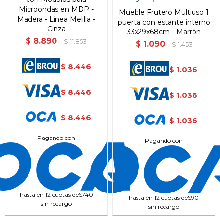
Microondas en MDP -
Mueble Frutero Multiuso 1
Madera - Línea Melilla -
puerta con estante interno
Cinza
33x29x68cm - Marrón
$
8.890
$
11.853
$
1.090
$
1.453
8.446
$
1.036
$
8.446
$
1.036
$
8.446
$
1.036
$
Pagando con
Pagando con
hasta en 12 cuotas de
$740
hasta en 12 cuotas de
$90
sin recargo
sin recargo