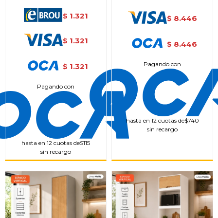
1.321
$
8.446
$
1.321
$
8.446
$
Pagando con
1.321
$
Pagando con
hasta en 12 cuotas de
$740
sin recargo
hasta en 12 cuotas de
$115
sin recargo