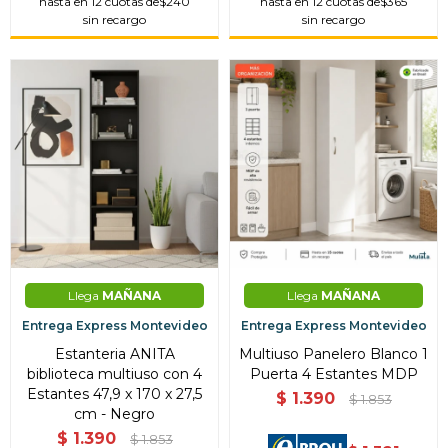
hasta en 12 cuotas de
$240
hasta en 12 cuotas de
$365
sin recargo
sin recargo
Llega
MAÑANA
Llega
MAÑANA
Entrega Express Montevideo
Entrega Express Montevideo
Estanteria ANITA
Multiuso Panelero Blanco 1
biblioteca multiuso con 4
Puerta 4 Estantes MDP
Estantes 47,9 x 170 x 27,5
$
1.390
$
1.853
cm - Negro
$
1.390
$
1.853