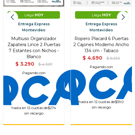
Llega
HOY
Llega
HOY
Entrega Express
Entrega Express
Montevideo
Montevideo
Multiuso Organizador
Ropero Placard 6 Puertas
Zapatera Lince 2 Puertas
2 Cajones Moderno Ancho
7 Estantes con Nichos -
134 cm - Tabaco
Blanco
$
4.690
$
6.253
$
3.290
$
4.387
Pagando con
Pagando con
hasta en 12 cuotas de
$390
sin recargo
hasta en 12 cuotas de
$274
sin recargo