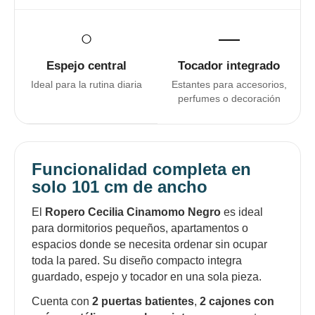
○
―
Espejo central
Tocador integrado
Ideal para la rutina diaria
Estantes para accesorios,
perfumes o decoración
Funcionalidad completa en
solo 101 cm de ancho
El
Ropero Cecilia Cinamomo Negro
es ideal
para dormitorios pequeños, apartamentos o
espacios donde se necesita ordenar sin ocupar
toda la pared. Su diseño compacto integra
¡Sumate a la forma más ágil de
guardado, espejo y tocador en una sola pieza.
comprar!
Cuenta con
2 puertas batientes
,
2 cajones con
Comprá en 3 cuotas sin recargo o hasta en
12 cuotas * ¡Solo con tu cédula!