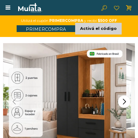

Utilizá el cupón
PRIMERCOMPRA
y recibí
$500 OFF
Activá el código
PRIMERCOMPRA