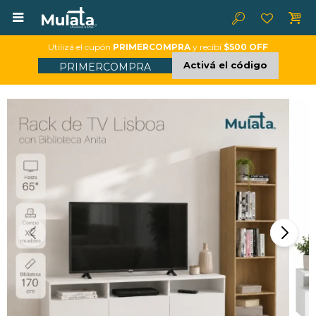

Utilizá el cupón
PRIMERCOMPRA
y recibí
$500 OFF
Activá el código
PRIMERCOMPRA