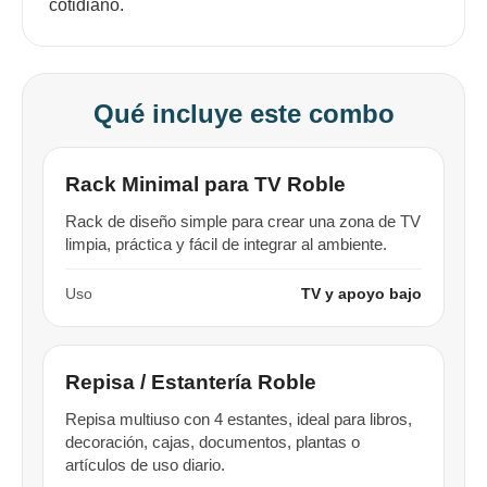
cotidiano.
Qué incluye este combo
Rack Minimal para TV Roble
Rack de diseño simple para crear una zona de TV
limpia, práctica y fácil de integrar al ambiente.
¡Sumate a la forma más ágil de
comprar!
Uso
TV y apoyo bajo
Comprá en 3 cuotas sin recargo o hasta en
12 cuotas * ¡Solo con tu cédula!
* sujeto aprobación crediticia.
Repisa / Estantería Roble
Comprá ahora y Pagá
Verifica si estás calificado para comprar con
Pago Después:
Después, hasta en 12
Estás calificado para comprar usando Pago
Repisa multiuso con 4 estantes, ideal para libros,
Ups!
cuotas y sin tocar tu
Después.
Cédula de identidad
decoración, cajas, documentos, plantas o
tarjeta de crédito
Parece que no tenes oferta, lamentamos
¡Algo salió mal!
artículos de uso diario.
¡Tenés hasta
para comprar en las cuotas que
el inconveniente, por cualquier duda