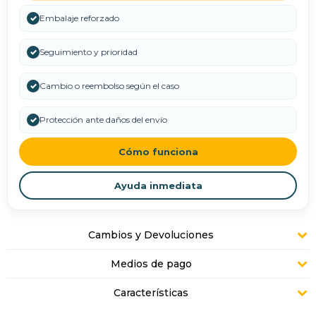
✓
Embalaje reforzado
✓
Seguimiento y prioridad
✓
Cambio o reembolso según el caso
✓
Protección ante daños del envío
Cómo funciona
Ayuda inmediata
Cambios y Devoluciones
Medios de pago
Características