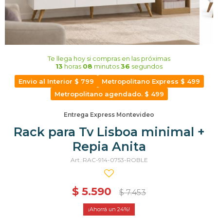
Te llega hoy
si compras en las próximas
13
horas
08
minutos
35
segundos
Envio al Interior $ 799
Metropolitano Express $ 499
Metropolitano agendado. $ 499
Entrega Express Montevideo
Rack para Tv Lisboa minimal +
Repia Anita
RAC-914-0753-ROBLE
$
5.590
$
7.453
24