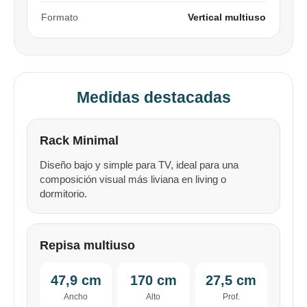
Por favor intenta nuevamente mas tarde.
Celular
prefieras!
contactanos en
Formato
Vertical multiuso
preguntas@pagodespues.com.uy
Elegí tus productos preferidos
Fecha de nacimiento
Elegí Pago Después como metodo de pago
* sujeto a aprobación crediticia. El monto disponible
puede variar por comercio
Día
Mes
Año
Medidas destacadas
Continuar
Rack Minimal
Diseño bajo y simple para TV, ideal para una
composición visual más liviana en living o
dormitorio.
Repisa multiuso
47,9 cm
170 cm
27,5 cm
Ancho
Alto
Prof.