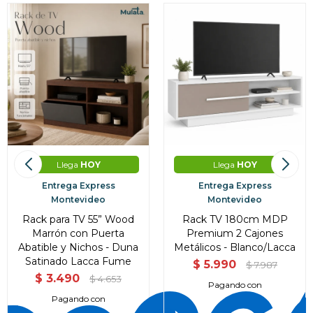
Llega
HOY
Llega
HOY
Entrega Express
Entrega Express
Montevideo
Montevideo
Rack para TV 55” Wood
Rack TV 180cm MDP
Marrón con Puerta
Premium 2 Cajones
Abatible y Nichos - Duna
Metálicos - Blanco/Lacca
Satinado Lacca Fume
$
5.990
$
7.987
$
3.490
$
4.653
Pagando con
Pagando con