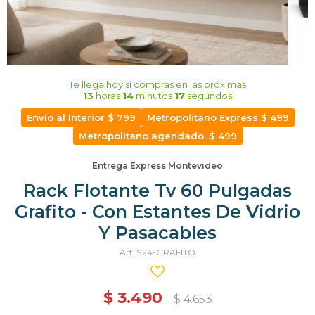
Te llega hoy
si compras en las próximas
13
horas
14
minutos
17
segundos
Envio al Interior $ 799
Metropolitano Express $ 499
Metropolitano agendado. $ 499
Entrega Express Montevideo
Rack Flotante Tv 60 Pulgadas
Grafito - Con Estantes De Vidrio
Y Pasacables
924-GRAFITO
$
3.490
$
4.653