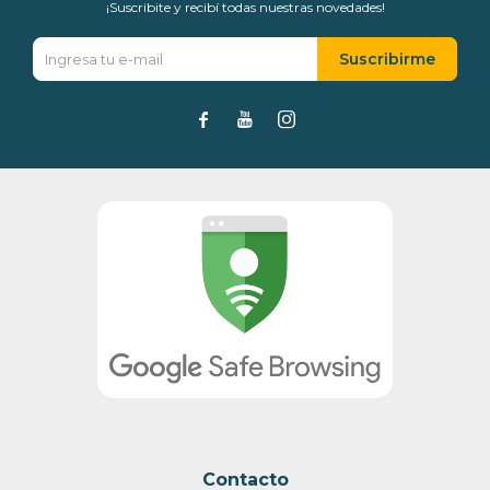
¡Suscribite y recibí todas nuestras novedades!
Suscribirme



Contacto