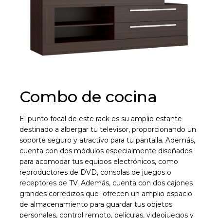
¡Sumate a la forma más ágil de
comprar!
Comprá en 3 cuotas sin recargo o hasta en
Combo de cocina
12 cuotas * ¡Solo con tu cédula!
* sujeto aprobación crediticia.
Comprá ahora y Pagá
El punto focal de este rack es su amplio estante
Verifica si estás calificado para comprar con
Pago Después:
Después, hasta en 12
destinado a albergar tu televisor, proporcionando un
Estás calificado para comprar usando Pago
Ups!
cuotas y sin tocar tu
Después.
soporte seguro y atractivo para tu pantalla. Además,
Cédula de identidad
cuenta con dos módulos especialmente diseñados
tarjeta de crédito
Parece que no tenes oferta, lamentamos
¡Algo salió mal!
¡Tenés hasta
para comprar en las cuotas que
el inconveniente, por cualquier duda
para acomodar tus equipos electrónicos, como
Por favor intenta nuevamente mas tarde.
Celular
prefieras!
contactanos en
reproductores de DVD, consolas de juegos o
preguntas@pagodespues.com.uy
Elegí tus productos preferidos
receptores de TV. Además, cuenta con dos cajones
grandes corredizos que ofrecen un amplio espacio
Fecha de nacimiento
Elegí Pago Después como metodo de pago
de almacenamiento para guardar tus objetos
* sujeto a aprobación crediticia. El monto disponible
personales, control remoto, películas, videojuegos y
puede variar por comercio