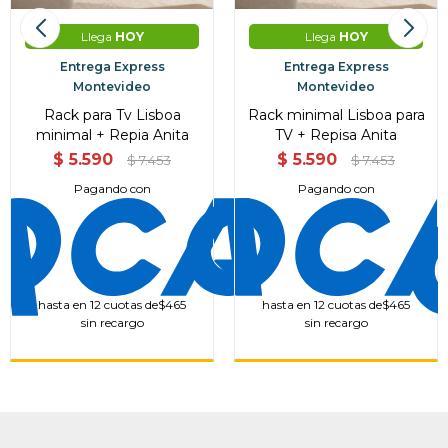
Llega
HOY
Llega
HOY
Entrega Express
Entrega Express
Montevideo
Montevideo
Rack para Tv Lisboa
Rack minimal Lisboa para
minimal + Repia Anita
TV + Repisa Anita
$
5.590
$
5.590
$
7.453
$
7.453
Pagando con
Pagando con
hasta en 12 cuotas de
$465
hasta en 12 cuotas de
$465
sin recargo
sin recargo