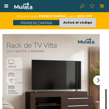

Utilizá el cupón
PRIMERCOMPRA
y recibí
$500 OFF
Activá el código
PRIMERCOMPRA