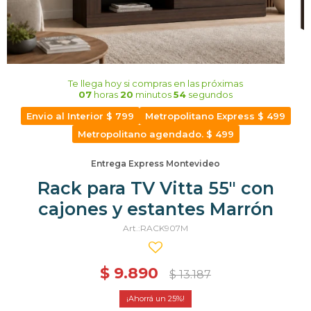
Te llega hoy
si compras en las próximas
07
horas
20
minutos
54
segundos
Envio al Interior $ 799
Metropolitano Express $ 499
Metropolitano agendado. $ 499
Entrega Express Montevideo
Rack para TV Vitta 55" con
cajones y estantes Marrón
RACK907M
$
9.890
$
13.187
25