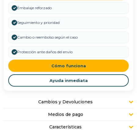
✓
Embalaje reforzado
✓
Seguimiento y prioridad
✓
Cambio o reembolso según el caso
✓
Protección ante daños del envío
Cómo funciona
Ayuda inmediata
Cambios y Devoluciones
Medios de pago
Características