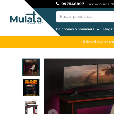
097548807
Lunes a Viernes 09:0
Colchones & Sommiers
Hogar,
Utilizá el cupón
P