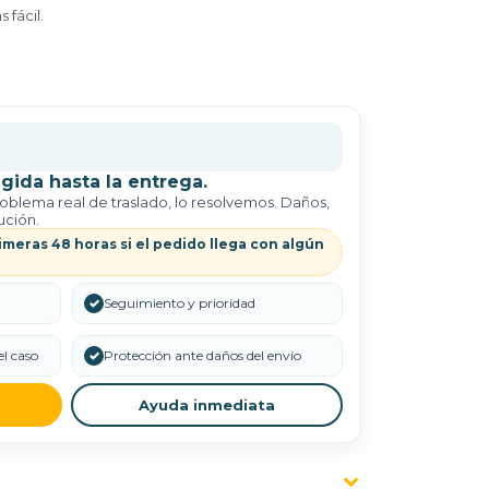
 fácil.
gida hasta la entrega.
roblema real de traslado, lo resolvemos. Daños,
ución.
imeras 48 horas si el pedido llega con algún
✓
Seguimiento y prioridad
l caso
✓
Protección ante daños del envío
Ayuda inmediata