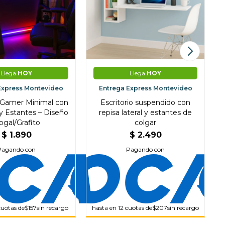
Llega
HOY
Llega
HOY
Express Montevideo
Entrega Express Montevideo
o Gamer Minimal con
Escritorio suspendido con
 y Estantes – Diseño
repisa lateral y estantes de
ogal/Grafito
colgar
$
1.890
$
2.490
Pagando con
Pagando con
cuotas de
$157
sin recargo
hasta en 12 cuotas de
$207
sin recargo
h