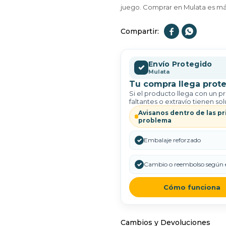
juego. Comprar en Mulata es más


Envío Protegido
✓
Mulata
Tu compra llega prote
Si el producto llega con un p
faltantes o extravío tienen sol
Avisanos dentro de las pr
problema
✓
Embalaje reforzado
✓
Cambio o reembolso según e
Cómo funciona
Cambios y Devoluciones