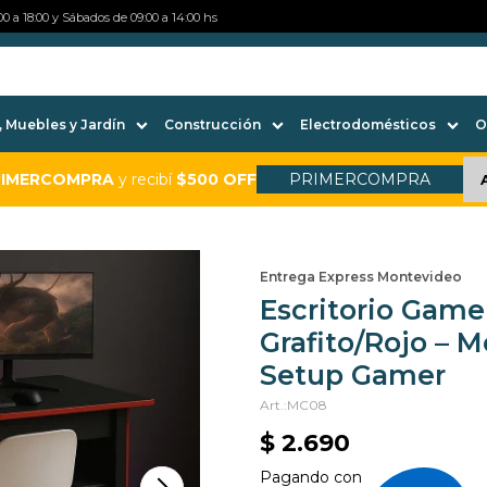
0 a 18:00 y Sábados de 09:00 a 14:00 hs
 Muebles y Jardín
Construcción
Electrodomésticos
O
RIMERCOMPRA
y recibí
$500 OFF
PRIMERCOMPRA
Entrega Express Montevideo
Escritorio Gam
Grafito/Rojo – M
Setup Gamer
MC08
$
2.690
Pagando con