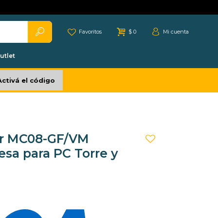
Favoritos
$
0
utlet
Activá el código
er MC08-GF/VM
esa para PC Torre y