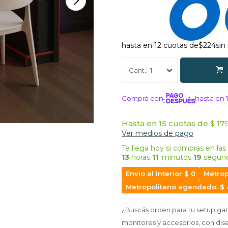
hasta en 12 cuotas de
$224
sin
1
Comprá con
hasta en 
¡ME INTERE
Hasta en 15 cuotas de $ 179
Ver medios de pago
Te llega hoy
si compras en las
13
horas
11
minutos
18
segun
Envio al Interior $ 0
Metrop
Metropolitano agendado. $
¿Buscás orden para tu setup gam
monitores y accesorios, con di