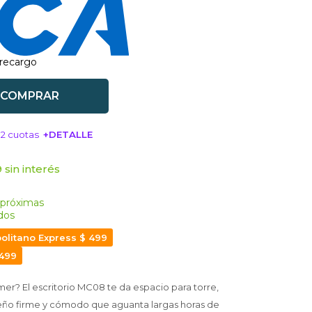
 recargo
COMPRAR
12 cuotas
+DETALLE
SA!
 sin interés
 próximas
dos
olitano Express $ 499
 499
er? El escritorio MC08 te da espacio para torre,
seño firme y cómodo que aguanta largas horas de