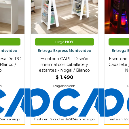
Llega
HOY
ontevideo
Entrega Express Montevideo
Entrega 
Mesa De PC
Escritorio CAPI - Diseño
Escritori
Blanco /
minimal con caballete y
Caballete
o
estantes - Nogal / Blanco
N
$
1.490
n
Pagando con
15
sin recargo
hasta en 12 cuotas de
$124
sin recargo
hasta en 12 