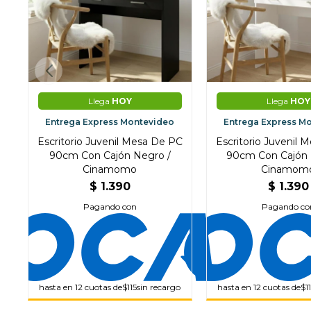
Llega
HOY
Llega
HOY
Entrega Express Montevideo
Entrega Express M
Escritorio Juvenil Mesa De PC
Escritorio Juvenil 
90cm Con Cajón Negro /
90cm Con Cajón 
Cinamomo
Cinamom
$
1.390
$
1.390
Pagando con
Pagando co
hasta en 12 cuotas de
$115
sin recargo
hasta en 12 cuotas de
$1