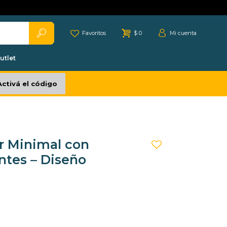
Favoritos
$
0
utlet
Activá el código
r Minimal con
antes – Diseño