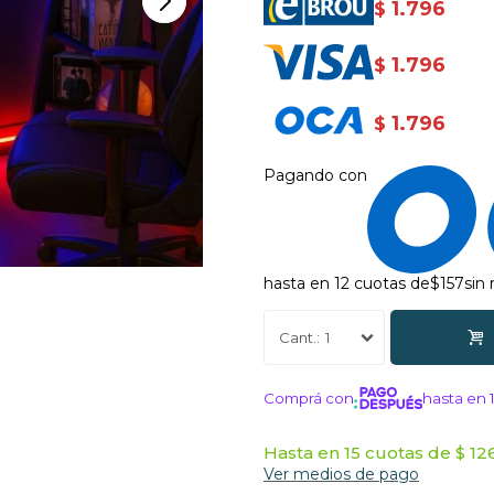
1.796
$
1.796
$
1.796
$
Pagando con
hasta en 12 cuotas de
$157
sin
1
Comprá con
hasta en 
¡ME INTERE
Hasta en 15 cuotas de $ 126
Ver medios de pago