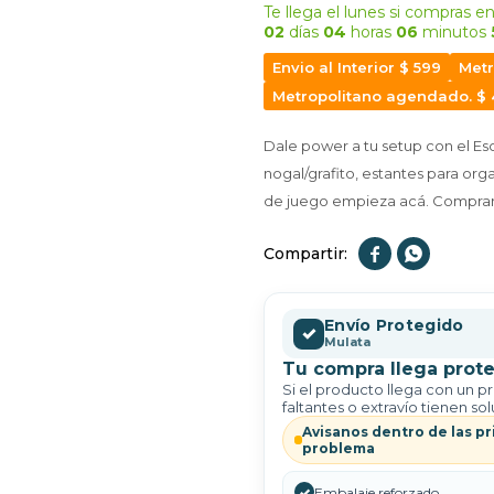
Te llega el lunes
si compras en
02
días
04
horas
06
minutos
Envio al Interior $ 599
Metr
Metropolitano agendado. $
Dale power a tu setup con el Es
nogal/grafito, estantes para org
de juego empieza acá. Comprar 


Envío Protegido
✓
Mulata
Tu compra llega prote
Si el producto llega con un p
faltantes o extravío tienen sol
Avisanos dentro de las pr
problema
✓
Embalaje reforzado