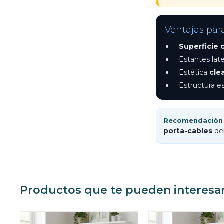
Ventajas par
Superficie
Estantes late
Estética
cle
Estructura e
Recomendación 
porta-cables
deb
Productos que te pueden interesa