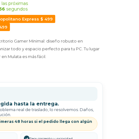
 las próximas
55
segundos
opolitano Express $ 499
 499
critorio Gamer Minimal: diseño robusto en
anizar todo y espacio perfecto para tu PC. Tu lugar
en Mulata es más fácil.
gida hasta la entrega.
roblema real de traslado, lo resolvemos. Daños,
ución.
imeras 48 horas si el pedido llega con algún
✓
Seguimiento y prioridad