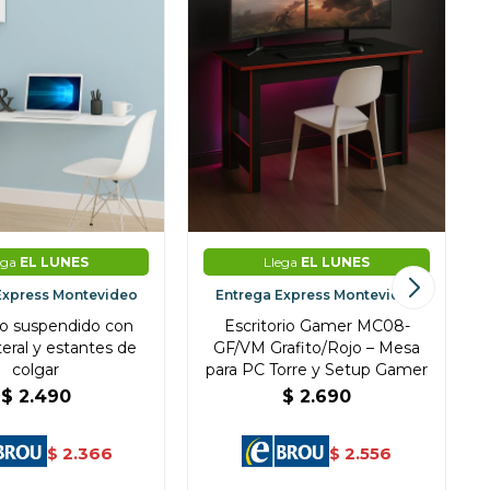
ega
EL LUNES
Llega
EL LUNES
Express Montevideo
Entrega Express Montevideo
rio suspendido con
Escritorio Gamer MC08-
teral y estantes de
GF/VM Grafito/Rojo – Mesa
colgar
para PC Torre y Setup Gamer
$
2.490
$
2.690
2.366
2.556
$
$