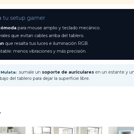
* sujeto a aprobación crediticia. El monto disponible
puede variar por comercio
Día
Mes
Año
a tu setup gamer
 cómoda
para mouse amplio y teclado mecánico.
Continuar
rales que evitan cables arriba del tablero.
an
que resalta tus luces e iluminación RGB.
stable: menos vibraciones y más precisión.
sumale un
soporte de auriculares
en un estante y u
Mulata:
ajo del tablero para dejar la superficie libre.
r