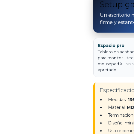
Setup ga
Un escritorio 
firme y estant
Espacio pro
Tablero en acaba
para monitor + tec
mousepad XL sin s
apretado.
Especificaci
Medidas:
13
Material:
MD
Terminacion
Diseño: mini
Uso recome