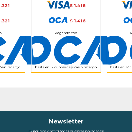
1.321
1.416
$
1.321
1.416
$
n
Pagando con
15
sin recargo
hasta en 12 cuotas de
$124
sin recargo
hasta en 12 
Newsletter
¡Suscribite y recibí todas nuestras novedades!