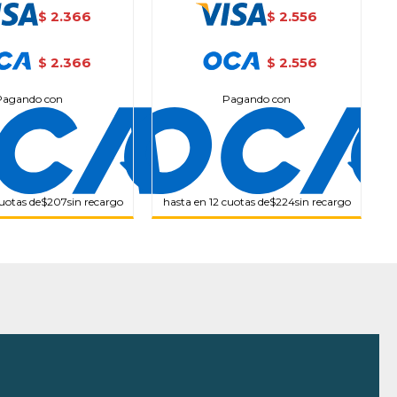
2.366
2.556
$
$
2.366
2.556
$
$
Pagando con
Pagando con
cuotas de
$207
sin recargo
hasta en 12 cuotas de
$224
sin recargo
h