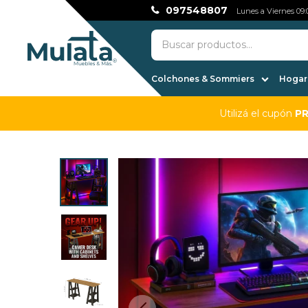
097548807
Lunes a Viernes 09:0
Colchones & Sommiers
Hogar,
Utilizá el cupón
P