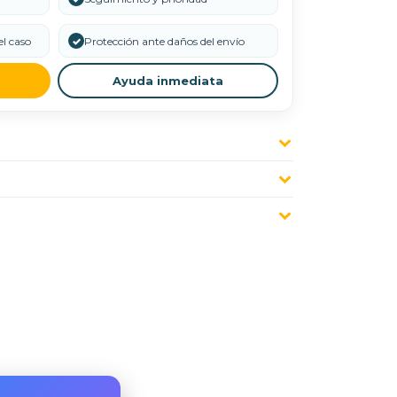
l caso
✓
Protección ante daños del envío
Ayuda inmediata