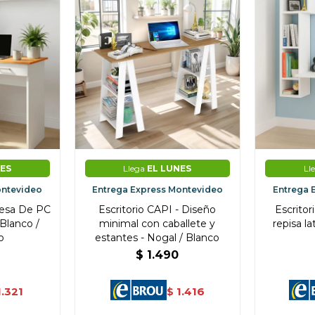
ES
Llega
EL LUNES
Ll
ontevideo
Entrega Express Montevideo
Entrega 
Mesa De PC
Escritorio CAPI - Diseño
Escrito
Blanco /
minimal con caballete y
repisa la
o
estantes - Nogal / Blanco
$
1.490
1.321
1.416
$