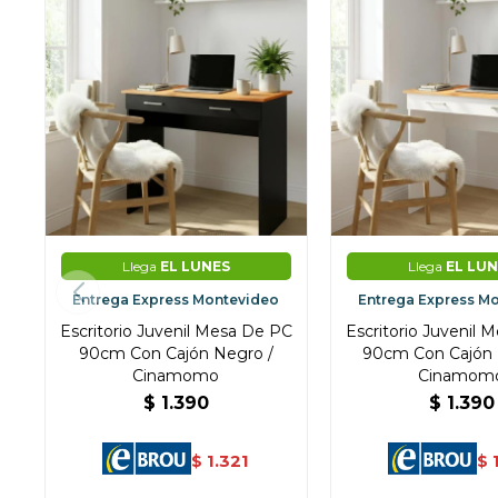
Llega
EL LUNES
Llega
EL LUN
Entrega Express Montevideo
Entrega Express M
Escritorio Juvenil Mesa De PC
Escritorio Juvenil 
90cm Con Cajón Negro /
90cm Con Cajón 
Cinamomo
Cinamom
$
1.390
$
1.390
1.321
$
$