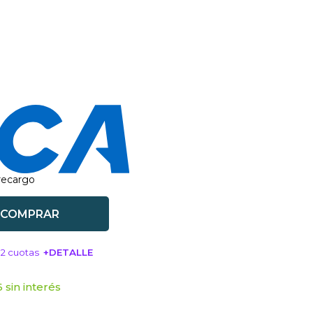
 recargo
COMPRAR
12 cuotas
+DETALLE
SA!
 sin interés