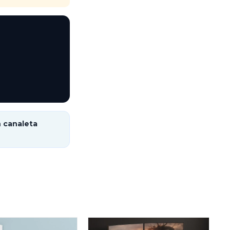
n
canaleta