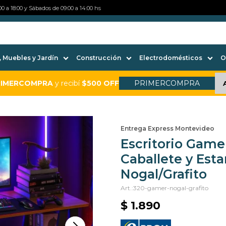
0 a 18:00 y Sábados de 09:00 a 14:00 hs
 Muebles y Jardín
Construcción
Electrodomésticos
O
RIMERCOMPRA
y recibí
$500 OFF
PRIMERCOMPRA
Entrega Express Montevideo
Escritorio Game
Caballete y Est
Nogal/Grafito
320-gamer-nogal-grafito
$
1.890