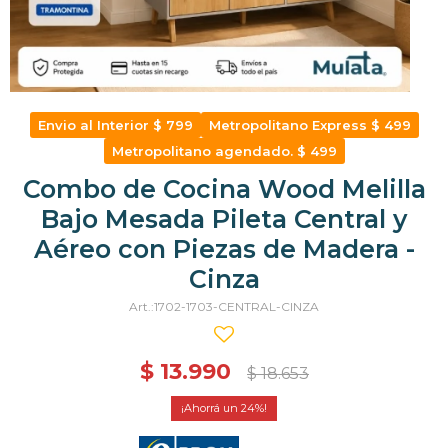
Envio al Interior $ 799
Metropolitano Express $ 499
Metropolitano agendado. $ 499
Combo de Cocina Wood Melilla
Bajo Mesada Pileta Central y
Aéreo con Piezas de Madera -
Cinza
1702-1703-CENTRAL-CINZA
$
13.990
$
18.653
24