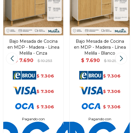
Bajo Mesada de Cocina
Bajo Mesada de Cocina
en MDP - Madera - Línea
en MDP - Madera - Línea
Melilla - Cinza
Melilla - Blanco
$
7.690
$
7.690
$
10.253
$
10.253
7.306
7.306
$
$
7.306
7.306
$
$
7.306
7.306
$
$
Pagando con
Pagando con