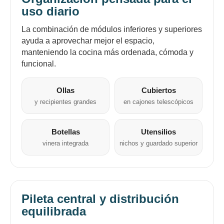
¡Tenés hasta
para comprar en las cuotas que
el inconveniente, por cualquier duda
uso diario
Por favor intenta nuevamente mas tarde.
Celular
prefieras!
contactanos en
preguntas@pagodespues.com.uy
Elegí tus productos preferidos
La combinación de módulos inferiores y superiores
Fecha de nacimiento
Elegí Pago Después como metodo de pago
ayuda a aprovechar mejor el espacio,
manteniendo la cocina más ordenada, cómoda y
* sujeto a aprobación crediticia. El monto disponible
puede variar por comercio
funcional.
Día
Mes
Año
Continuar
Ollas
Cubiertos
y recipientes grandes
en cajones telescópicos
Botellas
Utensilios
vinera integrada
nichos y guardado superior
Pileta central y distribución
equilibrada