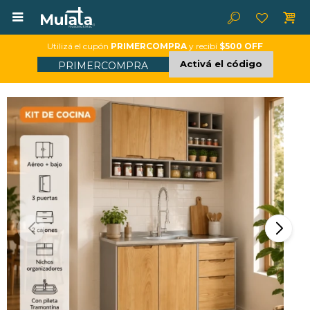

Utilizá el cupón
PRIMERCOMPRA
y recibí
$500 OFF
Activá el código
PRIMERCOMPRA