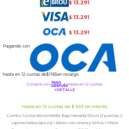
13.291
$
13.291
$
13.291
$
Pagando con
hasta en 12 cuotas de
$1165
sin recargo
Comprá con
hasta en 12 cuotas
+DETALLE
¡ME INTERESA!
Hasta en 15 cuotas de $ 933 sin interés
Combo Cocina Wood Melilla: Bajo Mesada 120cm (3 puertas, 2
cajones telescópicos) + Aéreo con vinera y nichos + Pileta