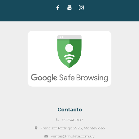



Contacto
097548807
Francisco Rodrigo 2923, Montevideo
ventas@mulata.com.uy