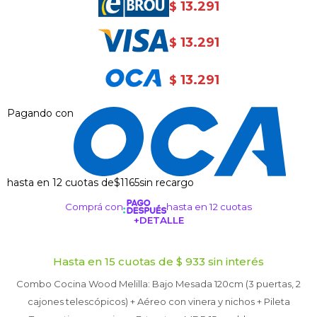
13.291
$
13.291
$
13.291
$
Pagando con
hasta en 12 cuotas de
$1165
sin recargo
Comprá con
hasta en 12 cuotas
+DETALLE
¡ME INTERESA!
Hasta en 15 cuotas de $ 933 sin interés
Combo Cocina Wood Melilla: Bajo Mesada 120cm (3 puertas, 2
cajones telescópicos) + Aéreo con vinera y nichos + Pileta