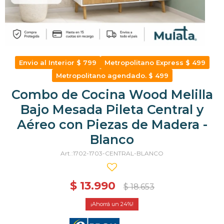
Envio al Interior $ 799
Metropolitano Express $ 499
Metropolitano agendado. $ 499
Combo de Cocina Wood Melilla
Bajo Mesada Pileta Central y
Aéreo con Piezas de Madera -
Blanco
1702-1703-CENTRAL-BLANCO
$
13.990
$
18.653
24