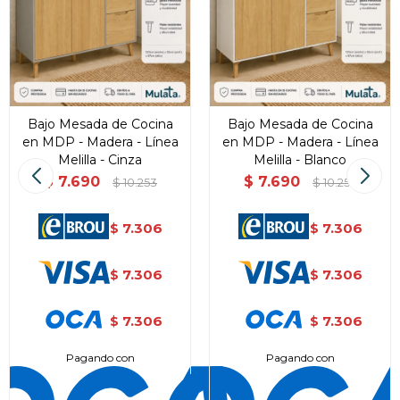
Bajo Mesada de Cocina
Bajo Mesada de Cocina
en MDP - Madera - Línea
en MDP - Madera - Línea
Melilla - Cinza
Melilla - Blanco
$
7.690
$
7.690
$
10.253
$
10.253
7.306
7.306
$
$
7.306
7.306
$
$
7.306
7.306
$
$
Pagando con
Pagando con