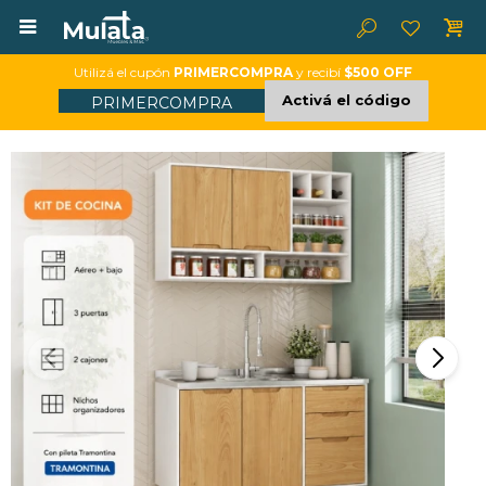

Utilizá el cupón
PRIMERCOMPRA
y recibí
$500 OFF
Activá el código
PRIMERCOMPRA