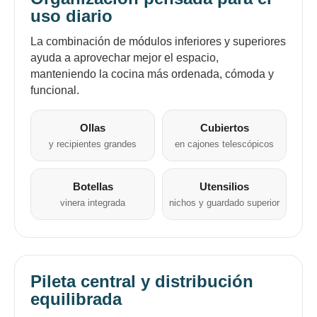
¡Tenés hasta
para comprar en las cuotas que
el inconveniente, por cualquier duda
uso diario
Por favor intenta nuevamente mas tarde.
Celular
prefieras!
contactanos en
preguntas@pagodespues.com.uy
Elegí tus productos preferidos
La combinación de módulos inferiores y superiores
Fecha de nacimiento
Elegí Pago Después como metodo de pago
ayuda a aprovechar mejor el espacio,
manteniendo la cocina más ordenada, cómoda y
* sujeto a aprobación crediticia. El monto disponible
puede variar por comercio
funcional.
Día
Mes
Año
Continuar
Ollas
Cubiertos
y recipientes grandes
en cajones telescópicos
Botellas
Utensilios
vinera integrada
nichos y guardado superior
Pileta central y distribución
equilibrada