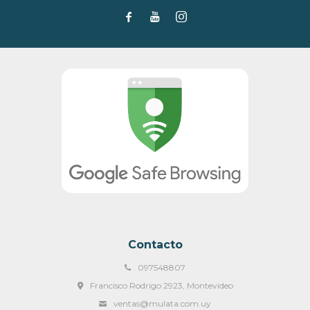



Contacto
097548807
Francisco Rodrigo 2923, Montevideo
ventas@mulata.com.uy