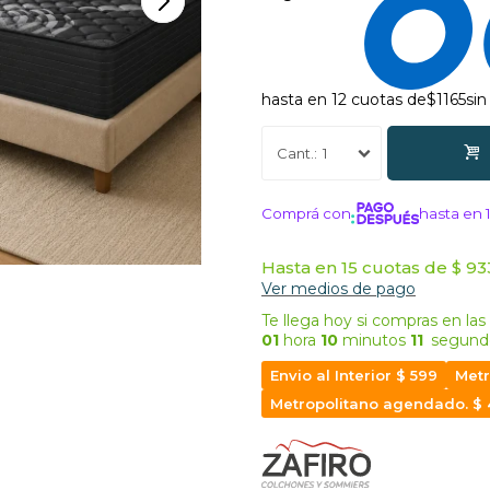
hasta en 12 cuotas de
$1165
sin
1
Comprá con
hasta en 
¡ME INTERE
Hasta en 15 cuotas de $ 933
Ver medios de pago
Te llega hoy
si compras en las
01
hora
10
minutos
10
segund
Envio al Interior $ 599
Metr
Metropolitano agendado. $