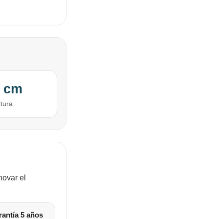
 cm
ltura
novar el
antía 5 años