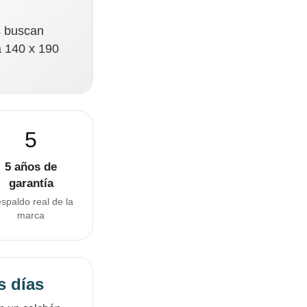
s buscan
a 140 x 190
5
5 años de
garantía
spaldo real de la
marca
s días