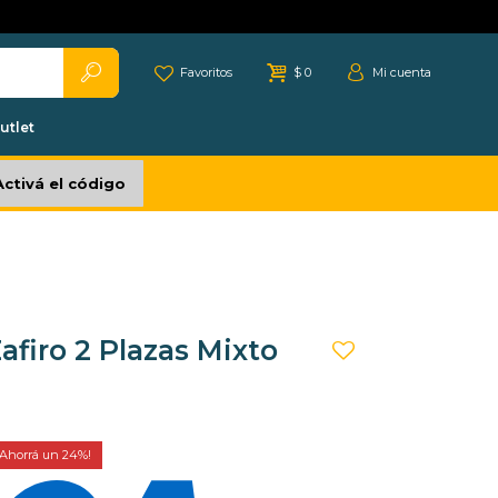
Favoritos
$
0
utlet
Activá el código
afiro 2 Plazas Mixto
24