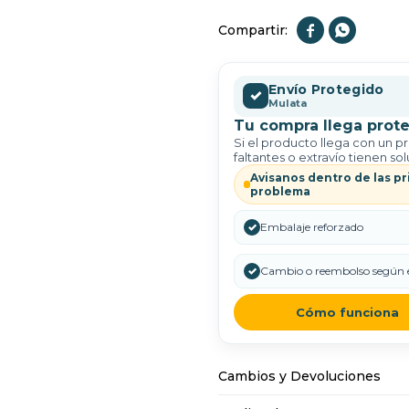


Envío Protegido
✓
Mulata
Tu compra llega prote
Si el producto llega con un p
faltantes o extravío tienen sol
Avisanos dentro de las pr
problema
✓
Embalaje reforzado
✓
Cambio o reembolso según e
Cómo funciona
Cambios y Devoluciones