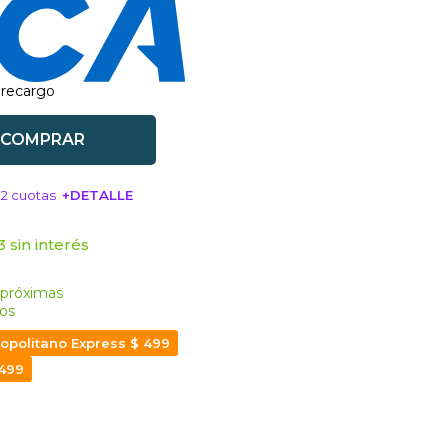
 recargo
COMPRAR
12 cuotas
+DETALLE
SA!
 sin interés
 próximas
os
opolitano Express $ 499
 499