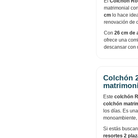
El
Colchón Rod
matrimonial con
cm
lo hace idea
renovación de 
Con
26 cm de a
ofrece una com
descansar con 
Colchón 2
matrimoni
Este
colchón R
colchón matri
los días. Es una
monoambiente, c
Si estás busca
resortes 2 pla