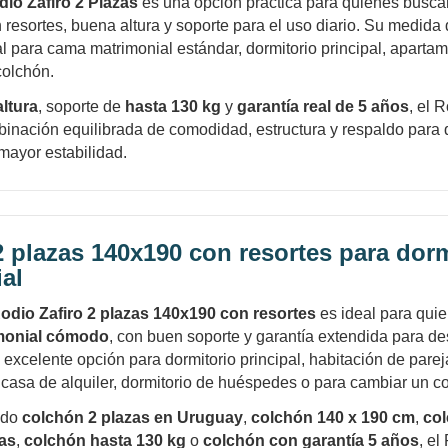
Ups!
cuotas y sin tocar tu
io Zafiro 2 Plazas
es una opción práctica para quienes busca
tarjeta de crédito
Parece que no tenes oferta, lamentamos
 resortes, buena altura y soporte para el uso diario. Su medida
¡Algo salió mal!
¡Tenés hasta
para comprar en las cuotas que
el inconveniente, por cualquier duda
l para cama matrimonial estándar, dormitorio principal, aparta
Por favor intenta nuevamente mas tarde.
Celular
prefieras!
contactanos en
colchón.
preguntas@pagodespues.com.uy
Elegí tus productos preferidos
ltura
, soporte de
hasta 130 kg
y
garantía real de 5 años
, el 
Fecha de nacimiento
Elegí Pago Después como metodo de pago
binación equilibrada de comodidad, estructura y respaldo para
* sujeto a aprobación crediticia. El monto disponible
mayor estabilidad.
puede variar por comercio
Día
Mes
Año
Continuar
 plazas 140x190 con resortes para dorm
al
odio Zafiro 2 plazas 140x190 con resortes
es ideal para qui
monial cómodo
, con buen soporte y garantía extendida para d
 excelente opción para dormitorio principal, habitación de pare
asa de alquiler, dormitorio de huéspedes o para cambiar un c
ndo
colchón 2 plazas en Uruguay
,
colchón 140 x 190 cm
,
co
zas
,
colchón hasta 130 kg
o
colchón con garantía 5 años
, el