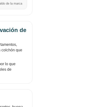
aldo de la marca
ovación de
rtamentos,
n colchón que
or lo que
bles de
esortes, buena