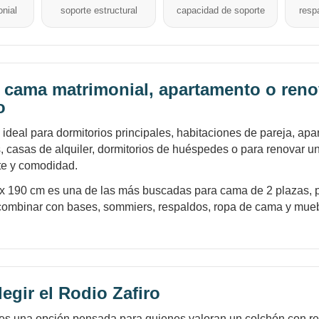
nial
soporte estructural
capacidad de soporte
resp
a cama matrimonial, apartamento o ren
o
 ideal para dormitorios principales, habitaciones de pareja, apa
casas de alquiler, dormitorios de huéspedes o para renovar u
te y comodidad.
x 190 cm es una de las más buscadas para cama de 2 plazas, p
e combinar con bases, sommiers, respaldos, ropa de cama y mue
egir el Rodio Zafiro
 es una opción pensada para quienes valoran un colchón con r