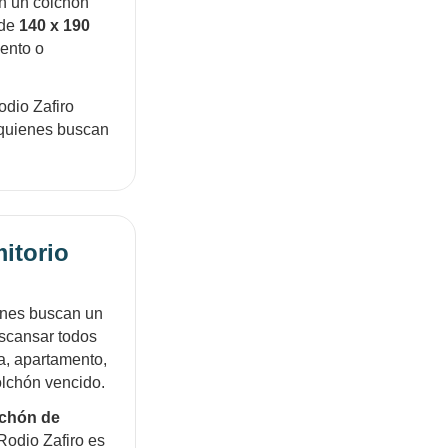
n un colchón
 de
140 x 190
mento o
Rodio Zafiro
 quienes buscan
itorio
enes buscan un
escansar todos
ja, apartamento,
olchón vencido.
lchón de
 Rodio Zafiro es