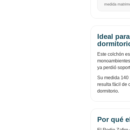
medida matrimo
Ideal par
dormitori
Este colchón es
monoambientes, 
ya perdió sopor
Su medida 140 
resulta fácil d
dormitorio.
Por qué el
El Rodio Zafiro