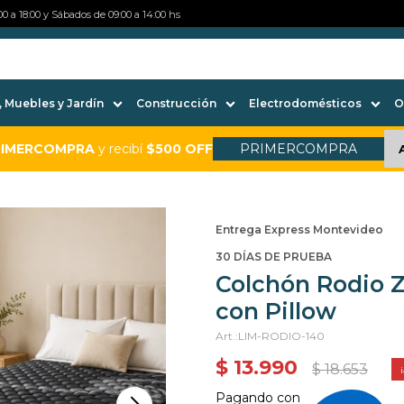
0 a 18:00 y Sábados de 09:00 a 14:00 hs
 Muebles y Jardín
Construcción
Electrodomésticos
O
RIMERCOMPRA
y recibí
$500 OFF
PRIMERCOMPRA
Entrega Express Montevideo
30 DÍAS DE PRUEBA
Colchón Rodio Z
con Pillow
LIM-RODIO-140
$
13.990
$
18.653
Pagando con