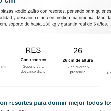
0 cm
 plazas Rodio Zafiro con resortes, pensado para quiene
odidad y descanso diario en medida matrimonial. Medid
 cm, soporte de hasta 130 kg y garantía real de 5 años.
RES
26
Con resortes
26 cm de altura
0 cm
Soporte para
Buen cuerpo y
descanso diario
presencia
¡Sumate a la forma más ágil de
Re
comprar!
Comprá en 3 cuotas sin recargo o hasta en
12 cuotas * ¡Solo con tu cédula!
* sujeto aprobación crediticia.
Comprá ahora y Pagá
Verifica si estás calificado para comprar con
on resortes para dormir mejor todos lo
Pago Después:
Después, hasta en 12
Estás calificado para comprar usando Pago
Después.
Cédula de identidad