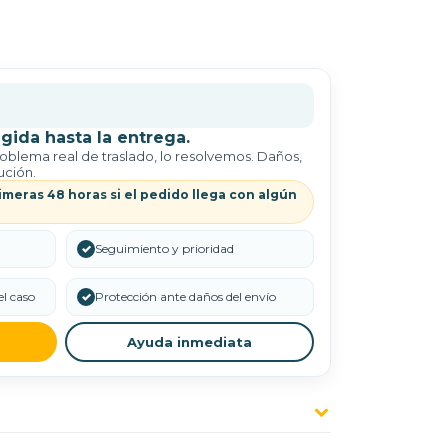
gida hasta la entrega.
roblema real de traslado, lo resolvemos. Daños,
ución.
imeras 48 horas si el pedido llega con algún
✓
Seguimiento y prioridad
l caso
✓
Protección ante daños del envío
Ayuda inmediata