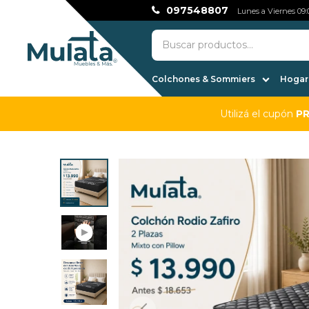
097548807
Lunes a Viernes 09:0
Colchones & Sommiers
Hogar,
Utilizá el cupón
P