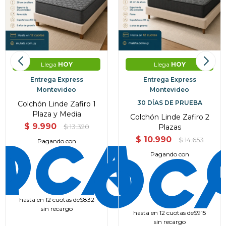
Llega
HOY
Llega
HOY
Entrega Express
Entrega Express
Montevideo
Montevideo
30 DÍAS DE PRUEBA
Colchón Linde Zafiro 1
Plaza y Media
Colchón Linde Zafiro 2
$
9.990
Plazas
$
13.320
$
10.990
$
14.653
Pagando con
Pagando con
hasta en 12 cuotas de
$832
sin recargo
hasta en 12 cuotas de
$915
sin recargo