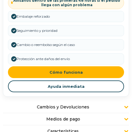
Avisanos dentro de las primeras 48 horas si el pedido
llega con algún problema
✓
Embalaje reforzado
✓
Seguimiento y prioridad
✓
Cambio o reembolso según el caso
✓
Protección ante daños del envío
Cómo funciona
Ayuda inmediata
Cambios y Devoluciones
Medios de pago
Características