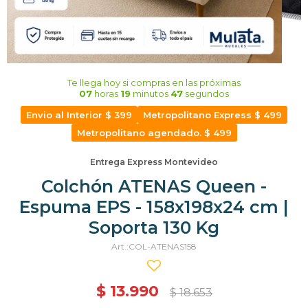
Te llega hoy
si compras en las próximas
07
horas
19
minutos
46
segundos
Envio al Interior $ 399
Metropolitano Express $ 499
Metropolitano agendado. $ 499
Entrega Express Montevideo
Colchón ATENAS Queen -
Espuma EPS - 158x198x24 cm |
Soporta 130 Kg
COL-ATENAS158
$
13.990
$
18.653