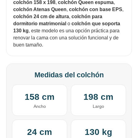
Comprá en 3 cuotas sin recargo o hasta en
colchón 158 x 198
,
colchón Queen espuma
,
12 cuotas * ¡Solo con tu cédula!
colchón Atenas Queen
,
colchón con base EPS
,
* sujeto aprobación crediticia.
colchón 24 cm de altura
,
colchón para
Comprá ahora y Pagá
Verifica si estás calificado para comprar con
dormitorio matrimonial
o
colchón que soporta
Pago Después:
Después, hasta en 12
Estás calificado para comprar usando Pago
130 kg
, este modelo es una opción práctica para
Ups!
cuotas y sin tocar tu
Después.
Cédula de identidad
renovar la cama con una solución funcional y de
tarjeta de crédito
Parece que no tenes oferta, lamentamos
¡Algo salió mal!
buen tamaño.
¡Tenés hasta
para comprar en las cuotas que
el inconveniente, por cualquier duda
Por favor intenta nuevamente mas tarde.
Celular
prefieras!
contactanos en
preguntas@pagodespues.com.uy
Elegí tus productos preferidos
Fecha de nacimiento
Elegí Pago Después como metodo de pago
Medidas del colchón
* sujeto a aprobación crediticia. El monto disponible
puede variar por comercio
Día
Mes
Año
158 cm
198 cm
Continuar
Ancho
Largo
24 cm
130 kg