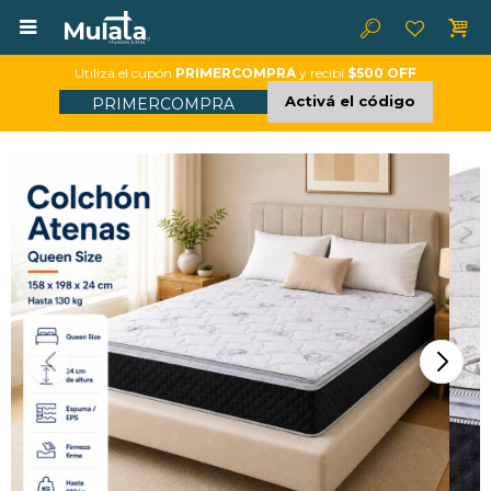

Utilizá el cupón
PRIMERCOMPRA
y recibí
$500 OFF
Activá el código
PRIMERCOMPRA