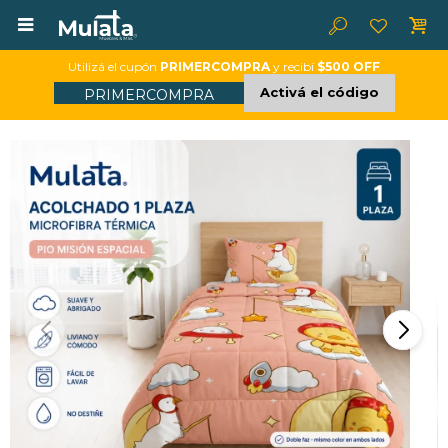

Utilizá el cupón
PRIMERCOMPRA
y recibí
$500 OFF
Activá el código
PRIMERCOMPRA