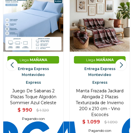
Llega
MAÑANA
Llega
MAÑANA
Entrega Express
Entrega Express
Montevideo
Montevideo
Express
Express
Juego De Sabanas 2
Manta Frazada Jackard
Plazas Toque Algodón
Abrigada 2 Plazas
Sommier Azul Celeste
Texturizada de Invierno
200 x 210 cm - Vino
$
990
$
1.320
Escocés
Pagando con
$
1.099
$
1.890
Pagando con