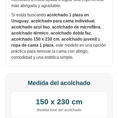
más abrigada y agradable.
¡Sumate a la forma más ágil de
comprar!
Si estás buscando
acolchado 1 plaza en
Comprá en 3 cuotas sin recargo o hasta en
Uruguay
,
acolchado para cama individual
,
12 cuotas * ¡Solo con tu cédula!
acolchado azul liso
,
acolchado de microfibra
,
* sujeto aprobación crediticia.
acolchado térmico
,
acolchado doble faz
,
Comprá ahora y Pagá
Verifica si estás calificado para comprar con
acolchado 150 x 230 cm
,
acolchado juvenil
o
Pago Después:
Después, hasta en 12
Estás calificado para comprar usando Pago
ropa de cama 1 plaza
, este modelo es una opción
Ups!
cuotas y sin tocar tu
Después.
Cédula de identidad
práctica para renovar la cama con abrigo,
tarjeta de crédito
Parece que no tenes oferta, lamentamos
¡Algo salió mal!
comodidad y una estética simple.
¡Tenés hasta
para comprar en las cuotas que
el inconveniente, por cualquier duda
Por favor intenta nuevamente mas tarde.
Celular
prefieras!
contactanos en
preguntas@pagodespues.com.uy
Elegí tus productos preferidos
Fecha de nacimiento
Elegí Pago Después como metodo de pago
Medida del acolchado
* sujeto a aprobación crediticia. El monto disponible
puede variar por comercio
Día
Mes
Año
150 x 230 cm
Continuar
Medida total del acolchado