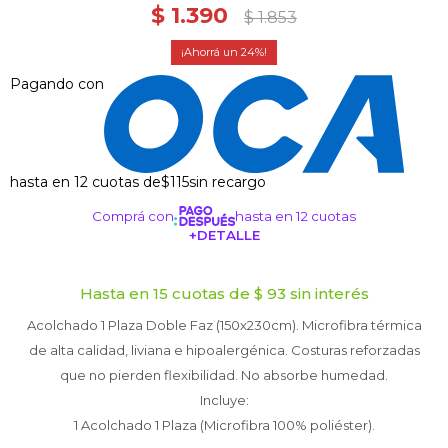
$
1.390
$
1.853
24
Pagando con
hasta en 12 cuotas de
$115
sin recargo
Comprá con
hasta en 12 cuotas
+DETALLE
¡ME INTERESA!
Hasta en 15 cuotas de $ 93 sin interés
Acolchado 1 Plaza Doble Faz (150x230cm). Microfibra térmica
de alta calidad, liviana e hipoalergénica. Costuras reforzadas
que no pierden flexibilidad. No absorbe humedad.
Incluye:
1 Acolchado 1 Plaza (Microfibra 100% poliéster).