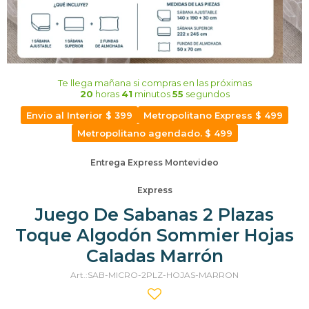
Te llega mañana
si compras en las próximas
20
horas
41
minutos
54
segundos
Envio al Interior $ 399
Metropolitano Express $ 499
Metropolitano agendado. $ 499
Entrega Express Montevideo
Express
Juego De Sabanas 2 Plazas
Toque Algodón Sommier Hojas
Caladas Marrón
SAB-MICRO-2PLZ-HOJAS-MARRON