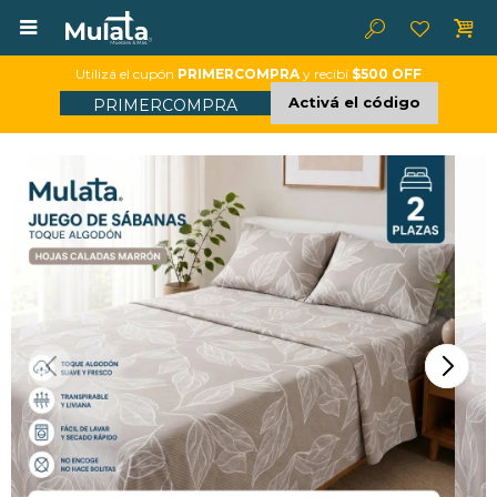

Utilizá el cupón
PRIMERCOMPRA
y recibí
$500 OFF
Activá el código
PRIMERCOMPRA