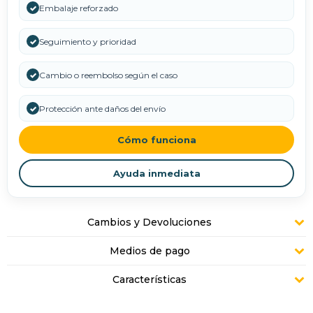
✓
Embalaje reforzado
✓
Seguimiento y prioridad
✓
Cambio o reembolso según el caso
✓
Protección ante daños del envío
Cómo funciona
Ayuda inmediata
Cambios y Devoluciones
Medios de pago
Características