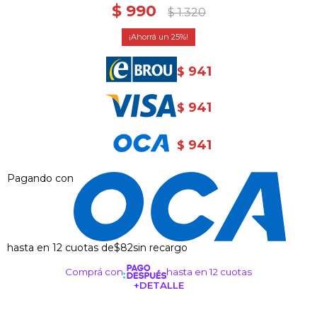
$
990
$
1.320
25
941
$
941
$
941
$
Pagando con
hasta en 12 cuotas de
$82
sin recargo
Comprá con
hasta en 12 cuotas
+DETALLE
¡ME INTERESA!