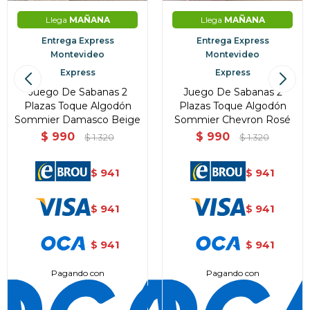
Llega
MAÑANA
Llega
MAÑANA
Entrega Express
Entrega Express
Montevideo
Montevideo
Express
Express
Juego De Sabanas 2
Juego De Sabanas 2
Plazas Toque Algodón
Plazas Toque Algodón
Sommier Damasco Beige
Sommier Chevron Rosé
$
990
$
990
$
1.320
$
1.320
941
941
$
$
941
941
$
$
941
941
$
$
Pagando con
Pagando con