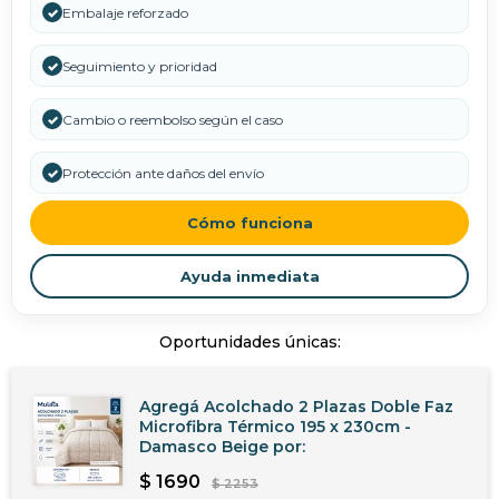
✓
Embalaje reforzado
✓
Seguimiento y prioridad
✓
Cambio o reembolso según el caso
✓
Protección ante daños del envío
Cómo funciona
Ayuda inmediata
Oportunidades únicas:
Agregá Acolchado 2 Plazas Doble Faz
Microfibra Térmico 195 x 230cm -
Damasco Beige
por:
$
1690
$
2253