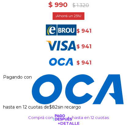
$
990
$
1.320
25
941
$
941
$
941
$
Pagando con
hasta en 12 cuotas de
$82
sin recargo
Comprá con
hasta en 12 cuotas
+DETALLE
¡ME INTERESA!