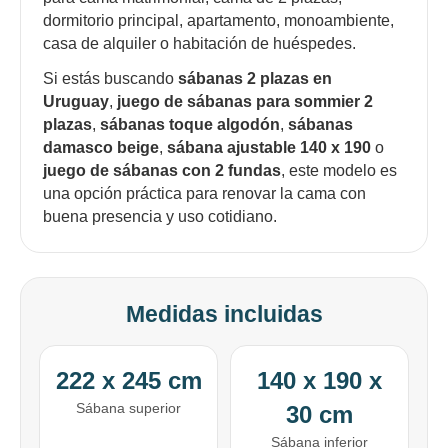
dormitorio principal, apartamento, monoambiente,
casa de alquiler o habitación de huéspedes.
Si estás buscando
sábanas 2 plazas en
Uruguay
,
juego de sábanas para sommier 2
plazas
,
sábanas toque algodón
,
sábanas
¡Sumate a la forma más ágil de
damasco beige
,
sábana ajustable 140 x 190
o
comprar!
juego de sábanas con 2 fundas
, este modelo es
Comprá en 3 cuotas sin recargo o hasta en
una opción práctica para renovar la cama con
12 cuotas * ¡Solo con tu cédula!
buena presencia y uso cotidiano.
* sujeto aprobación crediticia.
Comprá ahora y Pagá
Verifica si estás calificado para comprar con
Pago Después:
Después, hasta en 12
Estás calificado para comprar usando Pago
Ups!
cuotas y sin tocar tu
Después.
Cédula de identidad
Medidas incluidas
tarjeta de crédito
Parece que no tenes oferta, lamentamos
¡Algo salió mal!
¡Tenés hasta
para comprar en las cuotas que
el inconveniente, por cualquier duda
Por favor intenta nuevamente mas tarde.
Celular
prefieras!
contactanos en
222 x 245 cm
140 x 190 x
preguntas@pagodespues.com.uy
Elegí tus productos preferidos
Sábana superior
Fecha de nacimiento
30 cm
Elegí Pago Después como metodo de pago
* sujeto a aprobación crediticia. El monto disponible
Sábana inferior