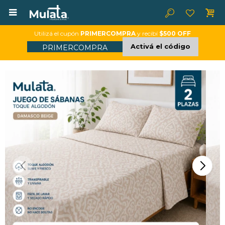

Utilizá el cupón
PRIMERCOMPRA
y recibí
$500 OFF
Activá el código
PRIMERCOMPRA