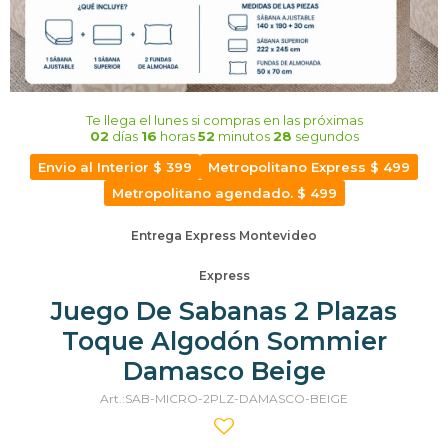
Te llega el lunes
si compras en las próximas
02
días
16
horas
52
minutos
27
segundos
Envio al Interior $ 399
Metropolitano Express $ 499
Metropolitano agendado. $ 499
Entrega Express Montevideo
Express
Juego De Sabanas 2 Plazas
Toque Algodón Sommier
Damasco Beige
SAB-MICRO-2PLZ-DAMASCO-BEIGE