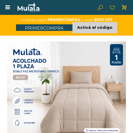

Utilizá el cupón
PRIMERCOMPRA
y recibí
$500 OFF
Activá el código
PRIMERCOMPRA