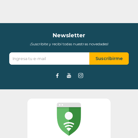
* sujeto a aprobación crediticia. El monto disponible
puede variar por comercio
Día
Mes
Año
Continuar
Newsletter
¡Suscribite y recibí todas nuestras novedades!
Suscribirme


