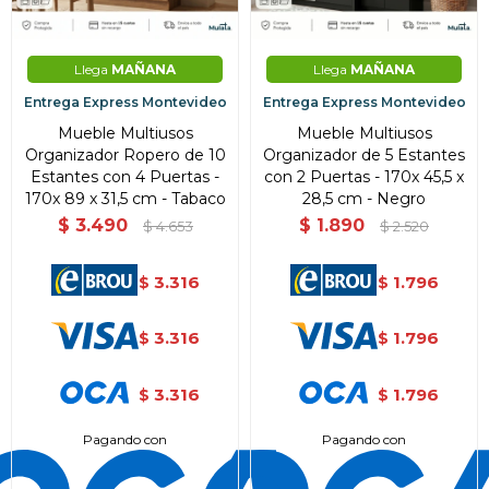
Llega
MAÑANA
Llega
MAÑANA
Entrega Express Montevideo
Entrega Express Montevideo
Mueble Multiusos
Mueble Multiusos
Organizador Ropero de 10
Organizador de 5 Estantes
Estantes con 4 Puertas -
con 2 Puertas - 170x 45,5 x
170x 89 x 31,5 cm - Tabaco
28,5 cm - Negro
$
3.490
$
1.890
$
4.653
$
2.520
3.316
1.796
$
$
3.316
1.796
$
$
3.316
1.796
$
$
Pagando con
Pagando con