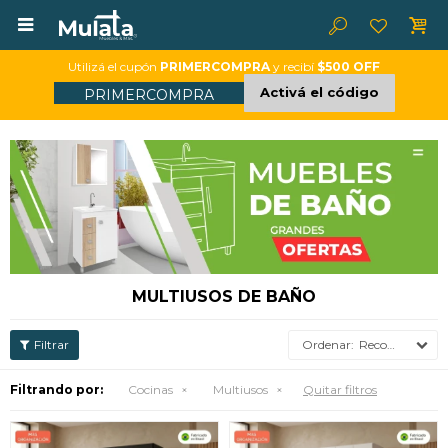

Utilizá el cupón
PRIMERCOMPRA
y recibí
$500 OFF
Activá el código
PRIMERCOMPRA
MULTIUSOS DE BAÑO
Recomendados
Filtrando por:
Cocinas
Multiusos
Quitar filtros