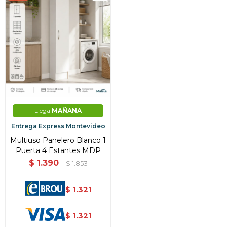
Llega
MAÑANA
Entrega Express Montevideo
Multiuso Panelero Blanco 1
Puerta 4 Estantes MDP
$
1.390
$
1.853
1.321
$
1.321
$