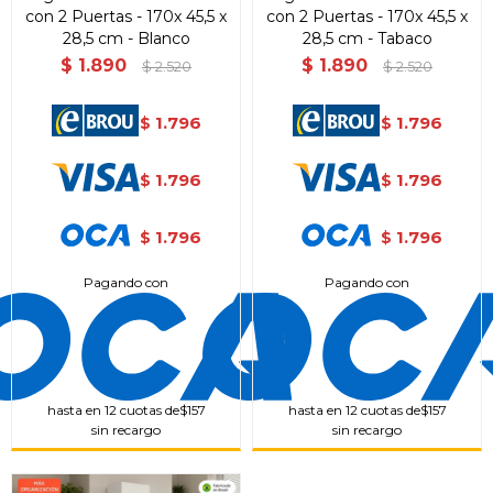
con 2 Puertas - 170x 45,5 x
con 2 Puertas - 170x 45,5 x
Fecha de nacimiento
Elegí Pago Después como metodo de pago
28,5 cm - Blanco
28,5 cm - Tabaco
* sujeto a aprobación crediticia. El monto disponible
$
1.890
$
1.890
$
2.520
$
2.520
puede variar por comercio
Día
Mes
Año
1.796
1.796
$
$
Continuar
1.796
1.796
$
$
1.796
1.796
$
$
Pagando con
Pagando con
hasta en 12 cuotas de
$157
hasta en 12 cuotas de
$157
sin recargo
sin recargo