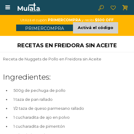

Utilizá el cupón
PRIMERCOMPRA
y recibí
$500 OFF
Activá el código
PRIMERCOMPRA
RECETAS EN FREIDORA SIN ACEITE
Receta de Nuggets de Pollo en Freidora sin Aceite
Ingredientes:
500g de pechuga de pollo
1 taza de pan rallado
1/2 taza de queso parmesano rallado
1 cucharadita de ajo en polvo
1 cucharadita de pimentón