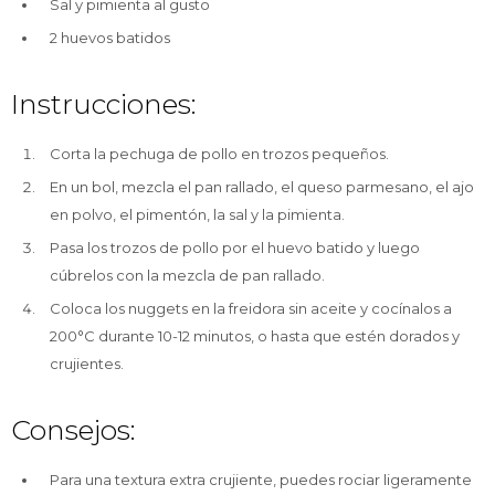
Sal y pimienta al gusto
2 huevos batidos
Instrucciones:
Corta la pechuga de pollo en trozos pequeños.
En un bol, mezcla el pan rallado, el queso parmesano, el ajo
en polvo, el pimentón, la sal y la pimienta.
Pasa los trozos de pollo por el huevo batido y luego
cúbrelos con la mezcla de pan rallado.
Coloca los nuggets en la freidora sin aceite y cocínalos a
200°C durante 10-12 minutos, o hasta que estén dorados y
crujientes.
Consejos:
Para una textura extra crujiente, puedes rociar ligeramente