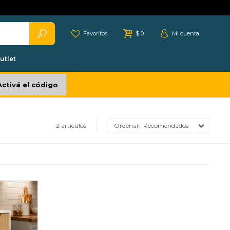
Favoritos
$
0
utlet
Activá el código
2 artículos
Recomendados