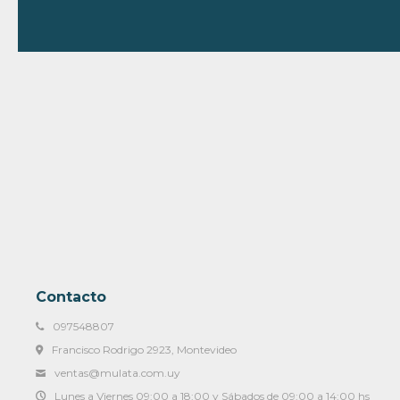
Contacto
097548807
Francisco Rodrigo 2923, Montevideo
ventas@mulata.com.uy
Lunes a Viernes 09:00 a 18:00 y Sábados de 09:00 a 14:00 hs