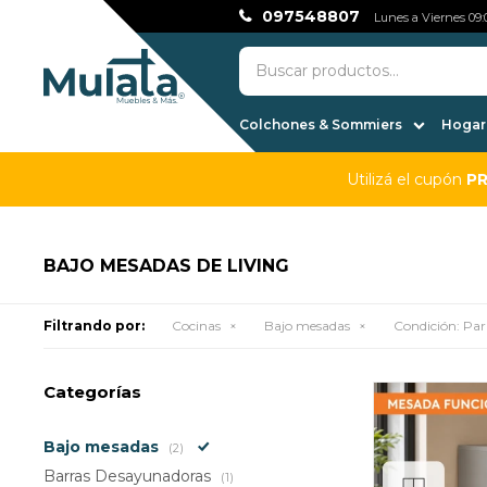
097548807
Lunes a Viernes 09:0
Colchones & Sommiers
Hogar,
Utilizá el cupón
P
BAJO MESADAS DE LIVING
Filtrando por:
Cocinas
Bajo mesadas
Condición:
Par
Categorías
Bajo mesadas
(2)
Barras Desayunadoras
(1)