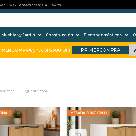
0 a 18:00 y Sábados de 09:00 a 14:00 hs
 Muebles y Jardín
Construcción
Electrodomésticos
O
RIMERCOMPRA
y recibí
$500 OFF
PRIMERCOMPRA
a armar
Quitar filtros