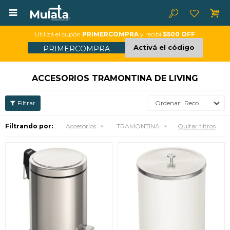

Utilizá el cupón
PRIMERCOMPRA
y recibí
$500 OFF
Activá el código
PRIMERCOMPRA
ACCESORIOS TRAMONTINA DE LIVING
Recomendados
Filtrando por:
Accesorios
TRAMONTINA
Quitar filtros