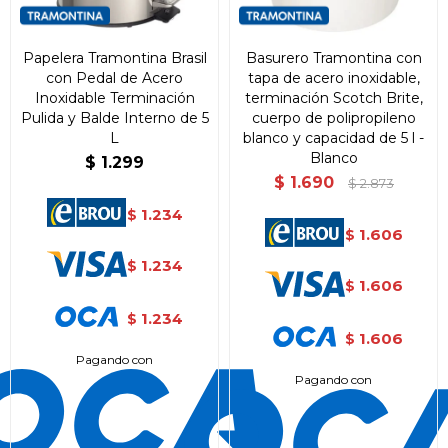
Papelera Tramontina Brasil
Basurero Tramontina con
con Pedal de Acero
tapa de acero inoxidable,
Inoxidable Terminación
terminación Scotch Brite,
Pulida y Balde Interno de 5
cuerpo de polipropileno
L
blanco y capacidad de 5 l -
Blanco
$
1.299
$
1.690
$
2.873
1.234
$
1.606
$
1.234
$
1.606
$
1.234
$
1.606
$
Pagando con
¡Sumate a la forma más ágil de
Pagando con
comprar!
Comprá en 3 cuotas sin recargo o hasta en
12 cuotas * ¡Solo con tu cédula!