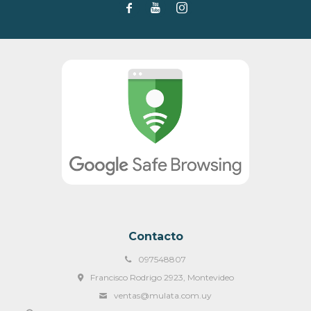



Contacto
097548807
Francisco Rodrigo 2923, Montevideo
ventas@mulata.com.uy