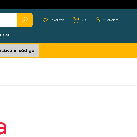
Favoritos
$
0
utlet
Activá el código