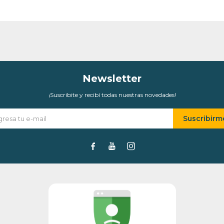
Newsletter
¡Suscribite y recibí todas nuestras novedades!
Suscribirm


