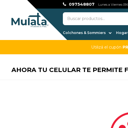
097548807
Lunes a Viernes 09:0
Colchones & Sommiers
Hogar,
Utilizá el cupón
P
AHORA TU CELULAR TE PERMITE 