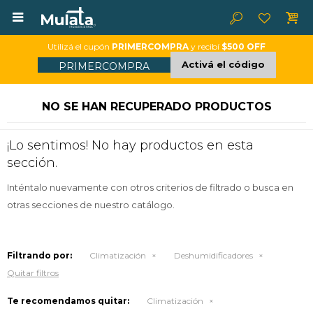

Utilizá el cupón
PRIMERCOMPRA
y recibí
$500 OFF
Activá el código
PRIMERCOMPRA
NO SE HAN RECUPERADO PRODUCTOS
¡Lo sentimos! No hay productos en esta
sección.
Inténtalo nuevamente con otros criterios de filtrado o busca en
otras secciones de nuestro catálogo.
Filtrando por:
Climatización
Deshumidificadores
Quitar filtros
Te recomendamos quitar:
Climatización