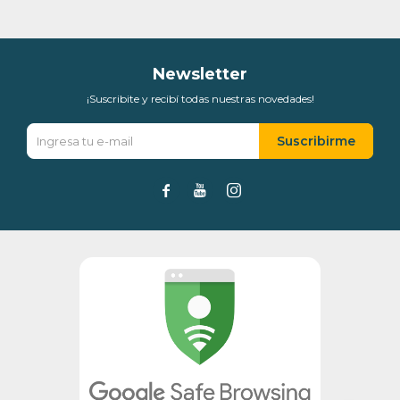
Día
Mes
Año
Continuar
Newsletter
¡Suscribite y recibí todas nuestras novedades!
Suscribirme


