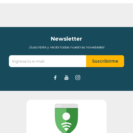
Elegí Pago Después como metodo de pago
* sujeto a aprobación crediticia. El monto disponible
puede variar por comercio
Día
Mes
Año
Continuar
Newsletter
¡Suscribite y recibí todas nuestras novedades!
Suscribirme


