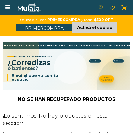

Utilizá el cupón
PRIMERCOMPRA
y recibí
$500 OFF
Activá el código
PRIMERCOMPRA
· ARMARIOS · PUERTAS CORREDIZAS · PUERTAS BATIENTES · MUCHAS OPCIO
ROPEROS & ARMARIOS
¿Corredizas
Corredizas
Batientes
o batientes?
ELEGÍ
tu estilo
NO SE HAN RECUPERADO PRODUCTOS
¡Lo sentimos! No hay productos en esta
sección.