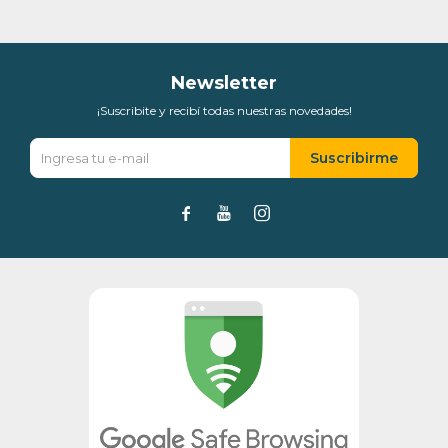
Día
Mes
Año
Continuar
Newsletter
¡Suscribite y recibí todas nuestras novedades!
Suscribirme


