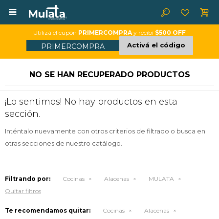

Utilizá el cupón
PRIMERCOMPRA
y recibí
$500 OFF
Activá el código
PRIMERCOMPRA
NO SE HAN RECUPERADO PRODUCTOS
¡Lo sentimos! No hay productos en esta
sección.
Inténtalo nuevamente con otros criterios de filtrado o busca en
otras secciones de nuestro catálogo.
Filtrando por:
Cocinas
Alacenas
MULATA
Quitar filtros
Te recomendamos quitar:
Cocinas
Alacenas