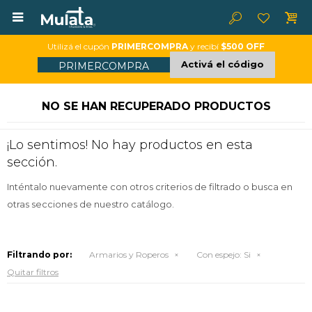

Utilizá el cupón
PRIMERCOMPRA
y recibí
$500 OFF
Activá el código
PRIMERCOMPRA
NO SE HAN RECUPERADO PRODUCTOS
¡Lo sentimos! No hay productos en esta
sección.
Inténtalo nuevamente con otros criterios de filtrado o busca en
otras secciones de nuestro catálogo.
Filtrando por:
Armarios y Roperos
Con espejo:
Si
Quitar filtros