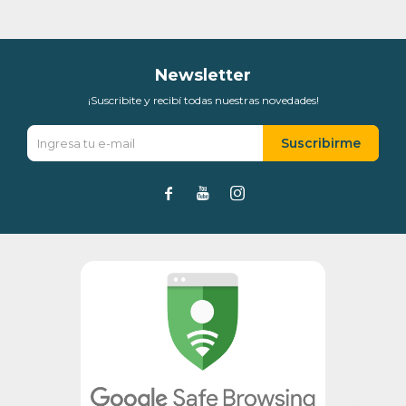
Día
Mes
Año
Continuar
Newsletter
¡Suscribite y recibí todas nuestras novedades!
Suscribirme


