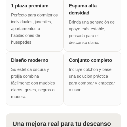
1 plaza premium
Espuma alta
densidad
Perfecto para dormitorios
individuales, juveniles,
Brinda una sensación de
apartamentos o
apoyo más estable,
habitaciones de
pensada para el
¡Sumate a la forma más ágil de
comprar!
huéspedes.
descanso diario.
Comprá en 3 cuotas sin recargo o hasta en
12 cuotas * ¡Solo con tu cédula!
Diseño moderno
Conjunto completo
* sujeto aprobación crediticia.
Comprá ahora y Pagá
Verifica si estás calificado para comprar con
Su estética oscura y
Incluye colchón y base,
Pago Después:
Después, hasta en 12
Estás calificado para comprar usando Pago
prolija combina
una solución práctica
Ups!
cuotas y sin tocar tu
Después.
Cédula de identidad
fácilmente con muebles
para comprar y empezar
tarjeta de crédito
Parece que no tenes oferta, lamentamos
¡Algo salió mal!
claros, grises, negros o
a usar.
¡Tenés hasta
para comprar en las cuotas que
el inconveniente, por cualquier duda
Por favor intenta nuevamente mas tarde.
Celular
madera.
prefieras!
contactanos en
preguntas@pagodespues.com.uy
Elegí tus productos preferidos
Fecha de nacimiento
Elegí Pago Después como metodo de pago
* sujeto a aprobación crediticia. El monto disponible
Una mejora real para tu descanso
puede variar por comercio
Día
Mes
Año