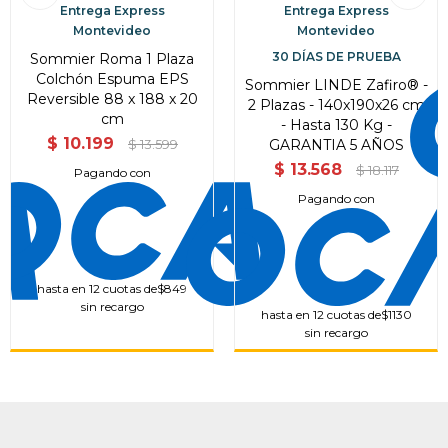
Entrega Express
Entrega Express
Montevideo
Montevideo
30 DÍAS DE PRUEBA
Sommier Roma 1 Plaza
Colchón Espuma EPS
Sommier LINDE Zafiro® -
Reversible 88 x 188 x 20
2 Plazas - 140x190x26 cm
cm
- Hasta 130 Kg -
$
10.199
GARANTIA 5 AÑOS
$
13.599
$
13.568
$
18.117
Pagando con
Pagando con
hasta en 12 cuotas de
$849
sin recargo
hasta en 12 cuotas de
$1130
sin recargo