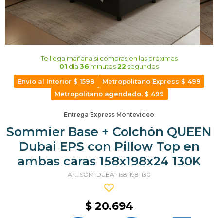
Te llega mañana
si compras en las próximas
01
día
36
minutos
22
segundos
Envio al Interior $ 1598
Metropolitano Express $ 499
Metropolitano agendado. $ 499
Entrega Express Montevideo
Sommier Base + Colchón QUEEN
Dubai EPS con Pillow Top en
ambas caras 158x198x24 130K
SOM-DUBAI-158-198-130
$
20.694