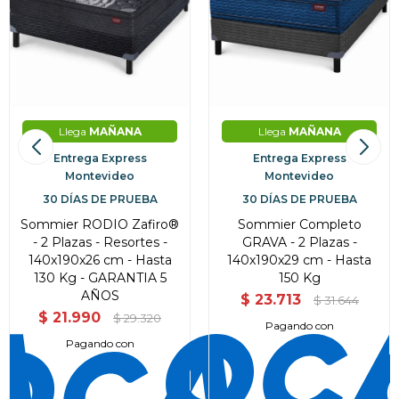
Llega
MAÑANA
Llega
MAÑANA
Entrega Express
Entrega Express
Montevideo
Montevideo
30 DÍAS DE PRUEBA
30 DÍAS DE PRUEBA
Sommier RODIO Zafiro®
Sommier Completo
- 2 Plazas - Resortes -
GRAVA - 2 Plazas -
140x190x26 cm - Hasta
140x190x29 cm - Hasta
130 Kg - GARANTIA 5
150 Kg
AÑOS
$
23.713
$
31.644
$
21.990
$
29.320
Pagando con
Pagando con