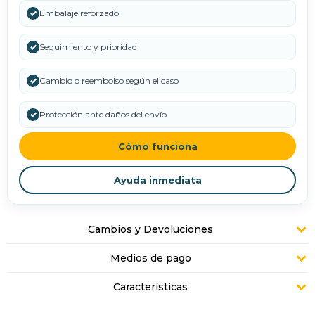
✓
Embalaje reforzado
✓
Seguimiento y prioridad
✓
Cambio o reembolso según el caso
✓
Protección ante daños del envío
Cómo funciona
Ayuda inmediata
Cambios y Devoluciones
Medios de pago
Características