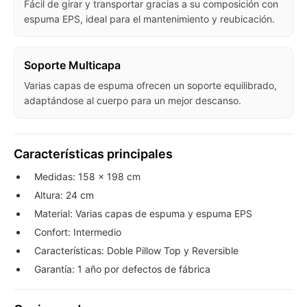
Fácil de girar y transportar gracias a su composición con
preguntas@pagodespues.com.uy
Elegí tus productos preferidos
espuma EPS, ideal para el mantenimiento y reubicación.
Fecha de nacimiento
Elegí Pago Después como metodo de pago
* sujeto a aprobación crediticia. El monto disponible
puede variar por comercio
Día
Mes
Año
Soporte Multicapa
Varias capas de espuma ofrecen un soporte equilibrado,
Continuar
adaptándose al cuerpo para un mejor descanso.
Características principales
Medidas: 158 × 198 cm
Altura: 24 cm
Material: Varias capas de espuma y espuma EPS
Confort: Intermedio
Características: Doble Pillow Top y Reversible
Garantía: 1 año por defectos de fábrica