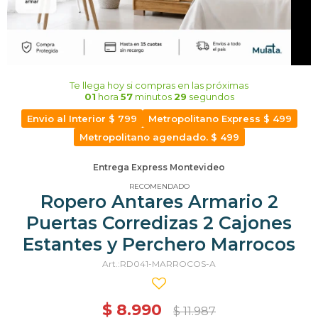
Te llega hoy
si compras en las próximas
01
hora
57
minutos
28
segundos
Envio al Interior $ 799
Metropolitano Express $ 499
Metropolitano agendado. $ 499
Entrega Express Montevideo
RECOMENDADO
Ropero Antares Armario 2
Puertas Corredizas 2 Cajones
Estantes y Perchero Marrocos
RD041-MARROCOS-A
$
8.990
$
11.987