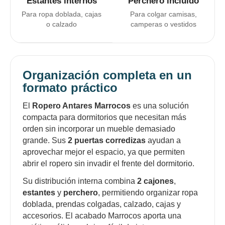
Estantes internos
Perchero incluido
Para ropa doblada, cajas
Para colgar camisas,
o calzado
camperas o vestidos
Organización completa en un
formato práctico
El
Ropero Antares Marrocos
es una solución
compacta para dormitorios que necesitan más
orden sin incorporar un mueble demasiado
grande. Sus
2 puertas corredizas
ayudan a
aprovechar mejor el espacio, ya que permiten
¡Sumate a la forma más ágil de
abrir el ropero sin invadir el frente del dormitorio.
comprar!
Su distribución interna combina
2 cajones
,
Comprá en 3 cuotas sin recargo o hasta en
estantes
y
perchero
, permitiendo organizar ropa
12 cuotas * ¡Solo con tu cédula!
doblada, prendas colgadas, calzado, cajas y
* sujeto aprobación crediticia.
accesorios. El acabado Marrocos aporta una
Comprá ahora y Pagá
Verifica si estás calificado para comprar con