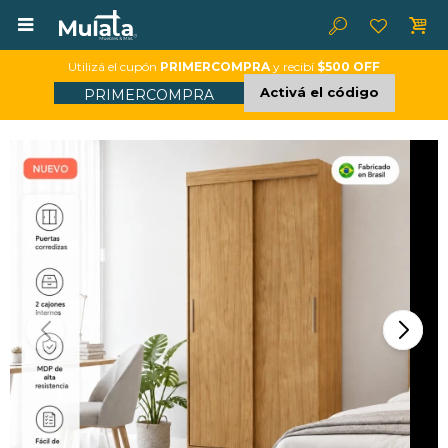

Utilizá el cupón
PRIMERCOMPRA
y recibí
$500 OFF
Activá el código
PRIMERCOMPRA