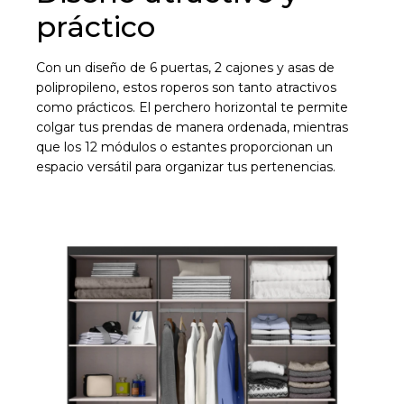
práctico
Con un diseño de 6 puertas, 2 cajones y asas de
polipropileno, estos roperos son tanto atractivos
como prácticos. El perchero horizontal te permite
colgar tus prendas de manera ordenada, mientras
que los 12 módulos o estantes proporcionan un
espacio versátil para organizar tus pertenencias.
¡Sumate a la forma más ágil de
comprar!
Comprá en 3 cuotas sin recargo o hasta en
12 cuotas * ¡Solo con tu cédula!
* sujeto aprobación crediticia.
Comprá ahora y Pagá
Verifica si estás calificado para comprar con
Pago Después:
Después, hasta en 12
Estás calificado para comprar usando Pago
Ups!
cuotas y sin tocar tu
Después.
Cédula de identidad
tarjeta de crédito
Parece que no tenes oferta, lamentamos
¡Algo salió mal!
¡Tenés hasta
para comprar en las cuotas que
el inconveniente, por cualquier duda
Por favor intenta nuevamente mas tarde.
Celular
prefieras!
contactanos en