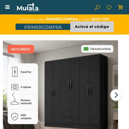

Utilizá el cupón
PRIMERCOMPRA
y recibí
$500 OFF
Activá el código
PRIMERCOMPRA