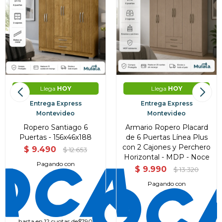
Llega
HOY
Llega
HOY
Entrega Express
Entrega Express
Montevideo
Montevideo
Ropero Santiago 6
Armario Ropero Placard
Puertas - 156x46x188
de 6 Puertas Línea Plus
con 2 Cajones y Perchero
$
9.490
$
12.653
Horizontal - MDP - Noce
Pagando con
$
9.990
$
13.320
Pagando con
hasta en 12 cuotas de
$790