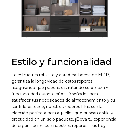
preguntas@pagodespues.com.uy
Elegí tus productos preferidos
Fecha de nacimiento
Elegí Pago Después como metodo de pago
* sujeto a aprobación crediticia. El monto disponible
puede variar por comercio
Día
Mes
Año
Continuar
Estilo y funcionalidad
La estructura robusta y duradera, hecha de MDP,
garantiza la longevidad de estos roperos,
asegurando que puedas disfrutar de su belleza y
funcionalidad durante años. Diseñados para
satisfacer tus necesidades de almacenamiento y tu
sentido estético, nuestros roperos Plus son la
elección perfecta para aquellos que buscan estilo y
practicidad en un solo paquete. ¡Eleva tu experiencia
de organización con nuestros roperos Plus hoy