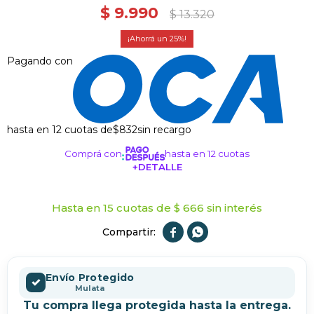
$
9.990
$
13.320
25
Pagando con
hasta en 12 cuotas de
$832
sin recargo
Comprá con
hasta en 12 cuotas
+DETALLE
¡ME INTERESA!
Hasta en 15 cuotas de $ 666 sin interés


Envío Protegido
✓
Mulata
Tu compra llega protegida hasta la entrega.