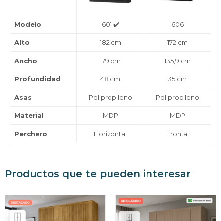
Modelo
601 ✔️
606
Alto
182 cm
172 cm
Ancho
179 cm
135,9 cm
Profundidad
48 cm
35 cm
Asas
Polipropileno
Polipropileno
Material
MDP
MDP
Perchero
Horizontal
Frontal
Productos que te pueden interesar