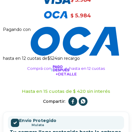
5.984
$
5.984
$
Pagando con
hasta en 12 cuotas de
$524
sin recargo
Comprá con
hasta en 12 cuotas
+DETALLE
¡ME INTERESA!
Hasta en 15 cuotas de $ 420 sin interés


Envío Protegido
✓
Mulata