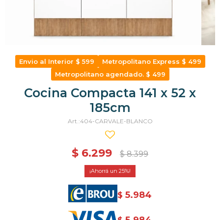
Envio al Interior $ 599
Metropolitano Express $ 499
Metropolitano agendado. $ 499
Cocina Compacta 141 x 52 x
185cm
404-CARVALE-BLANCO
$
6.299
$
8.399
25
5.984
$