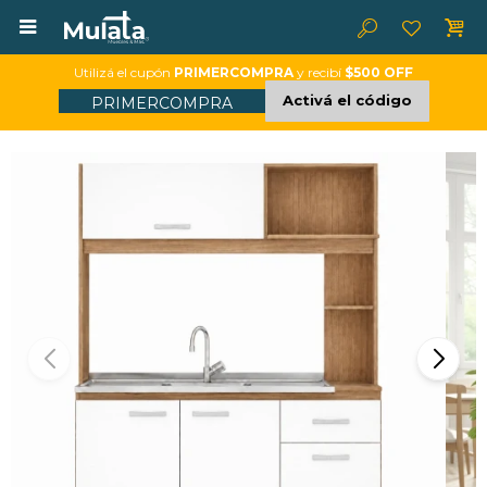

Utilizá el cupón
PRIMERCOMPRA
y recibí
$500 OFF
Activá el código
PRIMERCOMPRA