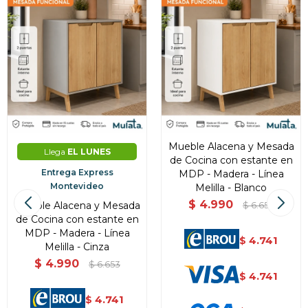
Mueble Alacena y Mesada
Llega
EL LUNES
de Cocina con estante en
Entrega Express
MDP - Madera - Línea
Montevideo
Melilla - Blanco
$
4.990
Mueble Alacena y Mesada
$
6.653
de Cocina con estante en
MDP - Madera - Línea
4.741
$
Melilla - Cinza
$
4.990
$
6.653
4.741
$
4.741
$