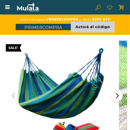

Utilizá el cupón
PRIMERCOMPRA
y recibí
$500 OFF
Activá el código
PRIMERCOMPRA