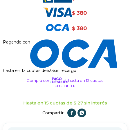
380
$
380
$
Pagando con
hasta en 12 cuotas de
$33
sin recargo
Comprá con
hasta en 12 cuotas
+DETALLE
¡ME INTERESA!
Hasta en 15 cuotas de $ 27 sin interés

