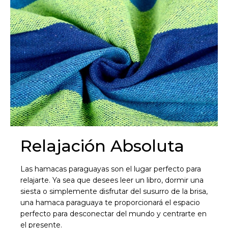
Relajación Absoluta
¡Sumate a la forma más ágil de
comprar!
Las hamacas paraguayas son el lugar perfecto para
Comprá en 3 cuotas sin recargo o hasta en
relajarte. Ya sea que desees leer un libro, dormir una
12 cuotas * ¡Solo con tu cédula!
siesta o simplemente disfrutar del susurro de la brisa,
* sujeto aprobación crediticia.
una hamaca paraguaya te proporcionará el espacio
Comprá ahora y Pagá
Verifica si estás calificado para comprar con
perfecto para desconectar del mundo y centrarte en
Pago Después:
Después, hasta en 12
Estás calificado para comprar usando Pago
el presente.