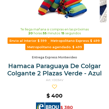
Te llega mañana
si compras en las próximas
20
horas
55
minutos
14
segundos
Envio al Interior $ 599
Metropolitano Express $ 499
Metropolitano agendado. $ 499
Entrega Express Montevideo
Hamaca Paraguaya De Colgar
Colgante 2 Plazas Verde - Azul
YJ03AV
$
400
380
$