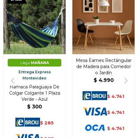
Mesa Eames Rectángular
Llega
MAÑANA
de Madera para Comedor
Entrega Express
o Jardín
Montevideo
$
4.990
Hamaca Paraguaya De
Colgar Colgante 1 Plaza
4.741
$
Verde - Azul
$
300
4.741
$
285
$
4.741
$