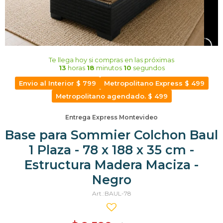
Te llega hoy
si compras en las próximas
13
horas
18
minutos
09
segundos
Envio al Interior $ 799
Metropolitano Express $ 499
Metropolitano agendado. $ 499
Entrega Express Montevideo
Base para Sommier Colchon Baul
1 Plaza - 78 x 188 x 35 cm -
Estructura Madera Maciza -
Negro
BAUL-78