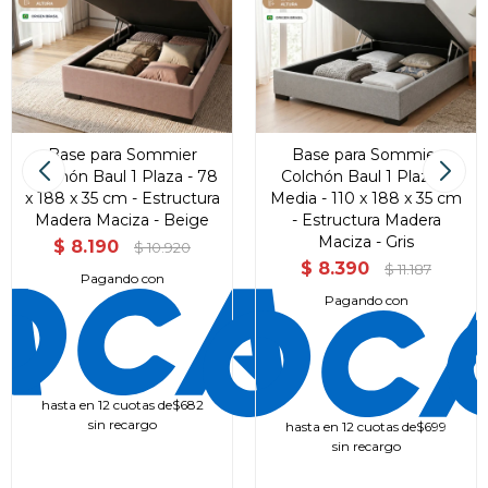
Base para Sommier
Base para Sommier
Colchón Baul 1 Plaza - 78
Colchón Baul 1 Plaza y
x 188 x 35 cm - Estructura
Media - 110 x 188 x 35 cm
Madera Maciza - Beige
- Estructura Madera
Maciza - Gris
$
8.190
$
10.920
$
8.390
$
11.187
Pagando con
Pagando con
hasta en 12 cuotas de
$682
sin recargo
hasta en 12 cuotas de
$699
sin recargo