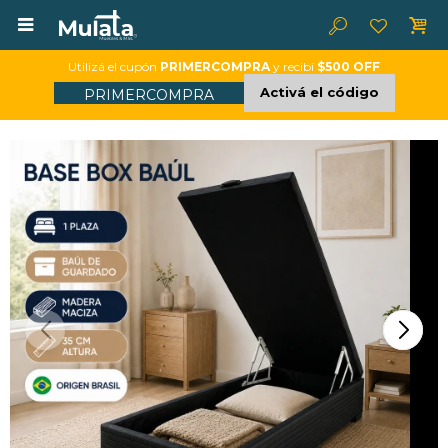

Utilizá el cupón
PRIMERCOMPRA
y recibí
$500 OFF
Activá el código
PRIMERCOMPRA