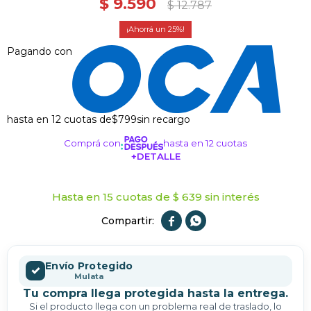
$
9.590
$
12.787
25
Pagando con
hasta en 12 cuotas de
$799
sin recargo
Comprá con
hasta en 12 cuotas
+DETALLE
¡ME INTERESA!
Hasta en 15 cuotas de $ 639 sin interés


Envío Protegido
✓
Mulata
Tu compra llega protegida hasta la entrega.
Si el producto llega con un problema real de traslado, lo