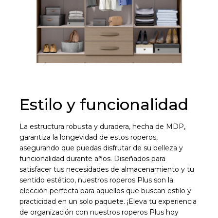
preguntas@pagodespues.com.uy
Elegí tus productos preferidos
Fecha de nacimiento
Elegí Pago Después como metodo de pago
* sujeto a aprobación crediticia. El monto disponible
puede variar por comercio
Día
Mes
Año
Continuar
Estilo y funcionalidad
La estructura robusta y duradera, hecha de MDP,
garantiza la longevidad de estos roperos,
asegurando que puedas disfrutar de su belleza y
funcionalidad durante años. Diseñados para
satisfacer tus necesidades de almacenamiento y tu
sentido estético, nuestros roperos Plus son la
elección perfecta para aquellos que buscan estilo y
practicidad en un solo paquete. ¡Eleva tu experiencia
de organización con nuestros roperos Plus hoy