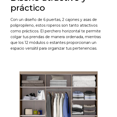
práctico
Con un diseño de 6 puertas, 2 cajones y asas de
polipropileno, estos roperos son tanto atractivos
como prácticos. El perchero horizontal te permite
colgar tus prendas de manera ordenada, mientras
que los 12 módulos o estantes proporcionan un
espacio versátil para organizar tus pertenencias.
¡Sumate a la forma más ágil de
comprar!
Comprá en 3 cuotas sin recargo o hasta en
12 cuotas * ¡Solo con tu cédula!
* sujeto aprobación crediticia.
Comprá ahora y Pagá
Verifica si estás calificado para comprar con
Pago Después:
Después, hasta en 12
Estás calificado para comprar usando Pago
Ups!
cuotas y sin tocar tu
Después.
Cédula de identidad
tarjeta de crédito
Parece que no tenes oferta, lamentamos
¡Algo salió mal!
¡Tenés hasta
para comprar en las cuotas que
el inconveniente, por cualquier duda
Por favor intenta nuevamente mas tarde.
Celular
prefieras!
contactanos en