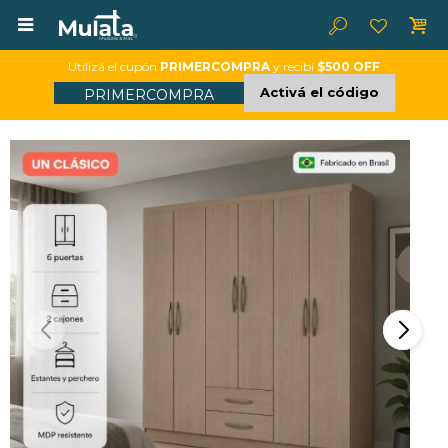

Utilizá el cupón
PRIMERCOMPRA
y recibí
$500 OFF
Activá el código
PRIMERCOMPRA