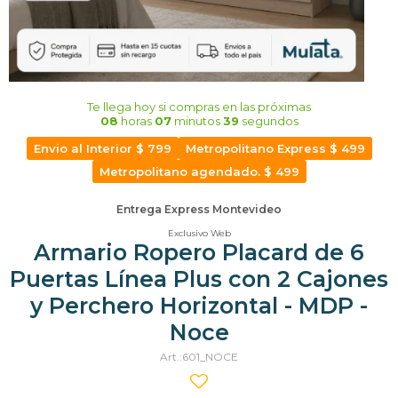
Te llega hoy
si compras en las próximas
08
horas
07
minutos
38
segundos
Envio al Interior $ 799
Metropolitano Express $ 499
Metropolitano agendado. $ 499
Entrega Express Montevideo
Exclusivo Web
Armario Ropero Placard de 6
Puertas Línea Plus con 2 Cajones
y Perchero Horizontal - MDP -
Noce
601_NOCE