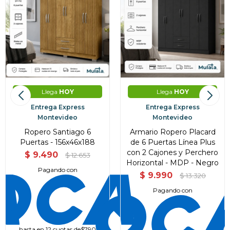
Llega
HOY
Llega
HOY
Entrega Express
Entrega Express
Montevideo
Montevideo
Ropero Santiago 6
Armario Ropero Placard
Puertas - 156x46x188
de 6 Puertas Línea Plus
con 2 Cajones y Perchero
$
9.490
$
12.653
Horizontal - MDP - Negro
Pagando con
$
9.990
$
13.320
Pagando con
hasta en 12 cuotas de
$790