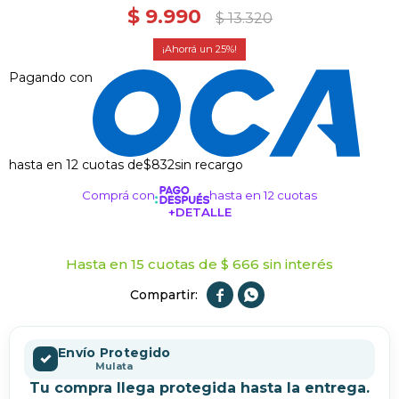
$
9.990
$
13.320
25
Pagando con
hasta en 12 cuotas de
$832
sin recargo
Comprá con
hasta en 12 cuotas
+DETALLE
¡ME INTERESA!
Hasta en 15 cuotas de $ 666 sin interés


Envío Protegido
✓
Mulata
Tu compra llega protegida hasta la entrega.