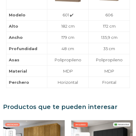
Modelo
601 ✔️
606
Alto
182 cm
172 cm
Ancho
179 cm
135,9 cm
Profundidad
48 cm
35 cm
Asas
Polipropileno
Polipropileno
Material
MDP
MDP
Perchero
Horizontal
Frontal
Productos que te pueden interesar