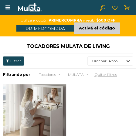

Utilizá el cupón
PRIMERCOMPRA
y recibí
$500 OFF
Activá el código
PRIMERCOMPRA
TOCADORES MULATA DE LIVING
Recomendados
Filtrando por:
Tocadores
MULATA
Quitar filtros