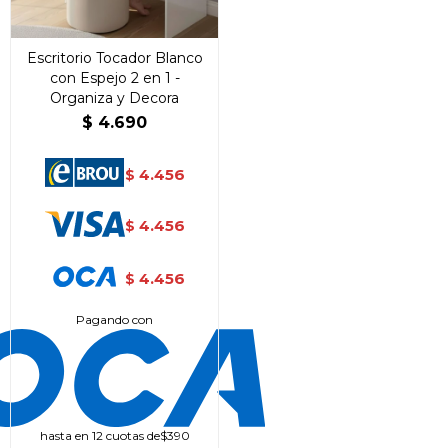
Escritorio Tocador Blanco
con Espejo 2 en 1 -
Organiza y Decora
$
4.690
4.456
$
4.456
$
4.456
$
Pagando con
¡Sumate a la forma más ágil de
comprar!
Comprá en 3 cuotas sin recargo o hasta en
12 cuotas * ¡Solo con tu cédula!
* sujeto aprobación crediticia.
hasta en 12 cuotas de
$390
Comprá ahora y Pagá
Verifica si estás calificado para comprar con