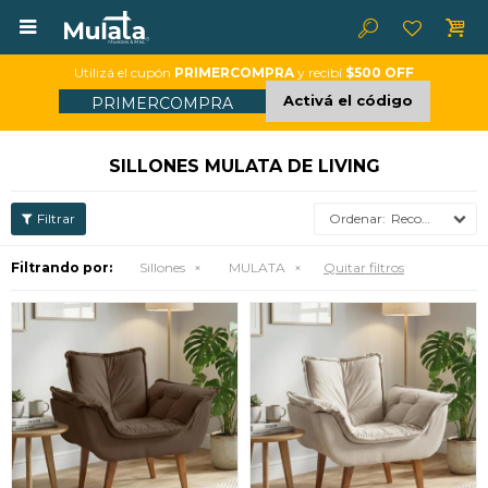

Utilizá el cupón
PRIMERCOMPRA
y recibí
$500 OFF
Activá el código
PRIMERCOMPRA
SILLONES MULATA DE LIVING
Recomendados
Filtrando por:
Sillones
MULATA
Quitar filtros