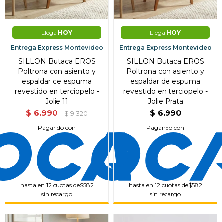
Llega
HOY
Llega
HOY
Entrega Express Montevideo
Entrega Express Montevideo
SILLON Butaca EROS
SILLON Butaca EROS
Poltrona con asiento y
Poltrona con asiento y
espaldar de espuma
espaldar de espuma
revestido en terciopelo -
revestido en terciopelo -
Jolie 11
Jolie Prata
$
6.990
$
6.990
$
9.320
Pagando con
Pagando con
hasta en 12 cuotas de
$582
hasta en 12 cuotas de
$582
sin recargo
sin recargo