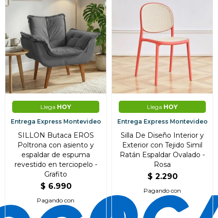
Llega
HOY
Llega
HOY
Entrega Express Montevideo
Entrega Express Montevideo
SILLON Butaca EROS
Silla De Diseño Interior y
Poltrona con asiento y
Exterior con Tejido Simil
espaldar de espuma
Ratán Espaldar Ovalado -
revestido en terciopelo -
Rosa
Grafito
$
2.290
$
6.990
Pagando con
Pagando con