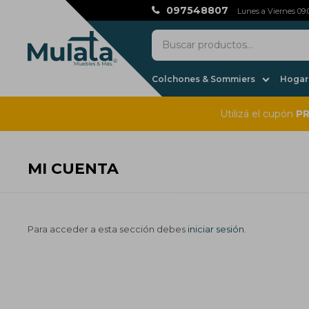
097548807
Lunes a Viernes 09:0
Colchones & Sommiers
Hogar,
Utilizá el cupón
P
MI CUENTA
Para acceder a esta sección debes
iniciar sesión
.