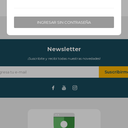
* sujeto a aprobación crediticia. El monto disponible
puede variar por comercio
Día
Mes
Año
Continuar
INGRESAR SIN CONTRASEÑA
Newsletter
¡Suscribite y recibí todas nuestras novedades!
Suscribirm


