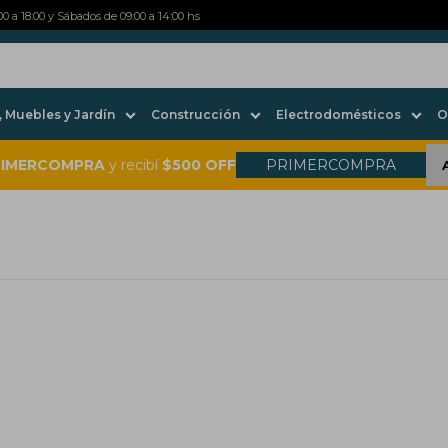
0 a 18:00 y Sábados de 09:00 a 14:00 hs
 Muebles y Jardín
Construcción
Electrodomésticos
O
RIMERCOMPRA
y recibí
$500 OFF
PRIMERCOMPRA