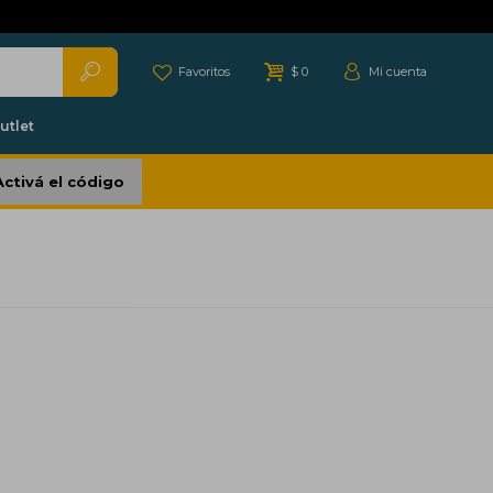
Favoritos
$
0
utlet
Activá el código