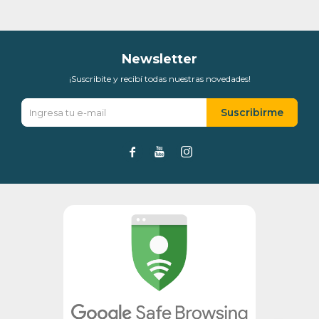
Día
Mes
Año
Continuar
Newsletter
¡Suscribite y recibí todas nuestras novedades!
Suscribirme


