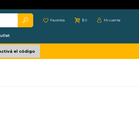
Favoritos
$
0
utlet
Activá el código