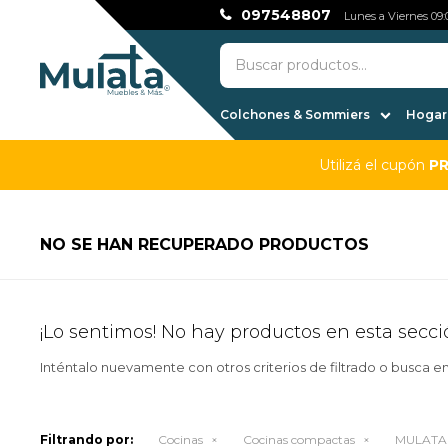
097548807
Lunes a Viernes 09:0
Colchones & Sommiers
Hogar,
Utilizá el cupón
P
NO SE HAN RECUPERADO PRODUCTOS
¡Lo sentimos! No hay productos en esta secci
Inténtalo nuevamente con otros criterios de filtrado o busca e
Filtrando por:
Cocinas
Cocinas compactas
MULATA