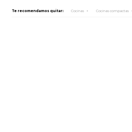
Te recomendamos quitar:
Cocinas
Cocinas compactas