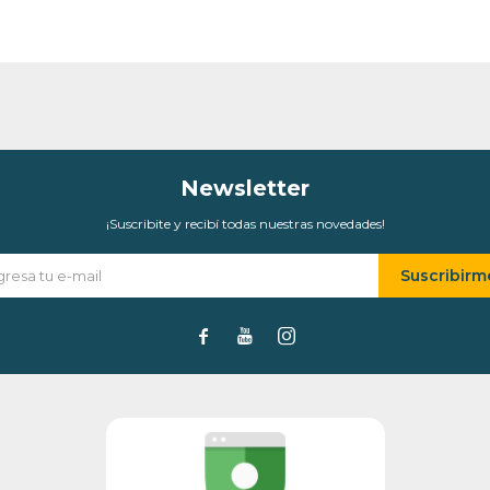
* sujeto a aprobación crediticia. El monto disponible
puede variar por comercio
Día
Mes
Año
Continuar
Newsletter
¡Suscribite y recibí todas nuestras novedades!
Suscribirm


