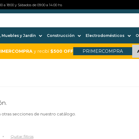
0 a 18:00 y Sábados de 09:00 a 14:00 hs
 Muebles y Jardín
Construcción
Electrodomésticos
O
RIMERCOMPRA
y recibí
$500 OFF
PRIMERCOMPRA
ón.
n otras secciones de nuestro catálogo.
Quitar filtros