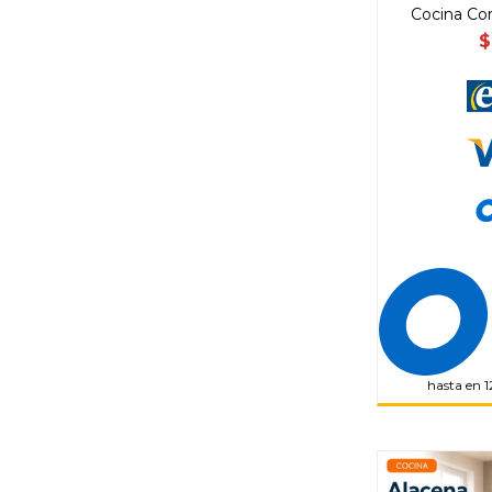
Cocina Co
$
hasta en 1