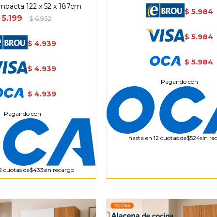
mpacta 122 x 52 x 187cm
5.984
$
5.199
$
6.932
5.984
$
4.939
$
5.984
$
4.939
$
Pagando con
4.939
$
Pagando con
hasta en 12 cuotas de
$524
sin re
2 cuotas de
$433
sin recargo