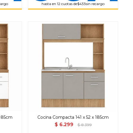
cargo
hasta en 12 cuotas de
$433
sin recargo
 185cm
Cocina Compacta 141 x 52 x 185cm
$
6.299
$
8.399