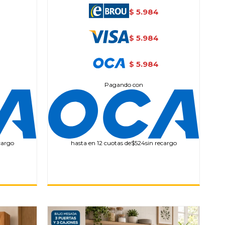
5.984
$
5.984
$
5.984
$
Pagando con
cargo
hasta en 12 cuotas de
$524
sin recargo