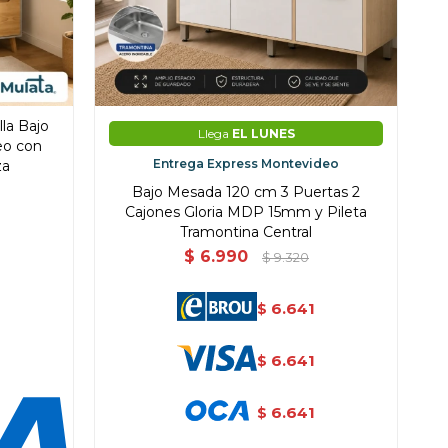
la Bajo
Llega
EL LUNES
eo con
Entrega Express Montevideo
za
Bajo Mesada 120 cm 3 Puertas 2
Cajones Gloria MDP 15mm y Pileta
Tramontina Central
$
6.990
$
9.320
6.641
$
6.641
$
6.641
$