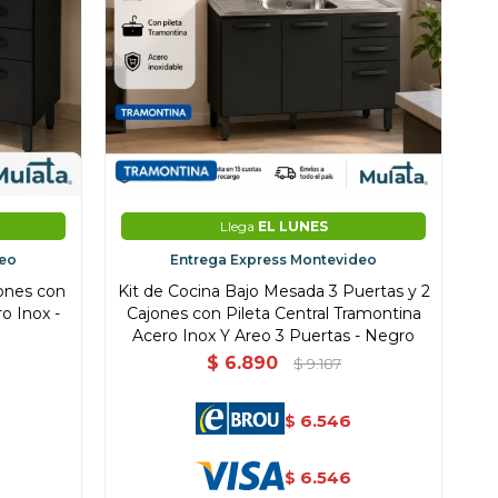
Llega
EL LUNES
deo
Entrega Express Montevideo
jones con
Kit de Cocina Bajo Mesada 3 Puertas y 2
o Inox -
Cajones con Pileta Central Tramontina
Acero Inox Y Areo 3 Puertas - Negro
$
6.890
$
9.187
6.546
$
6.546
$