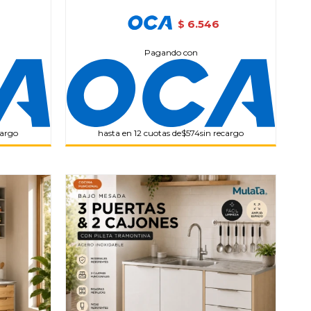
6.546
$
Pagando con
cargo
hasta en 12 cuotas de
$574
sin recargo