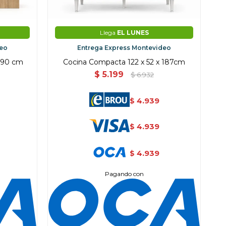
Llega
EL LUNES
deo
Entrega Express Montevideo
 190 cm
Cocina Compacta 122 x 52 x 187cm
$
5.199
$
6.932
4.939
$
4.939
$
4.939
$
Pagando con