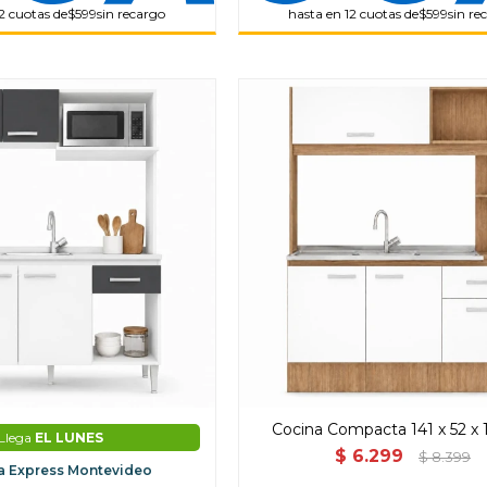
2 cuotas de
$599
sin recargo
hasta en 12 cuotas de
$599
sin re
Cocina Compacta 141 x 52 x
Llega
EL LUNES
$
6.299
$
8.399
a Express Montevideo