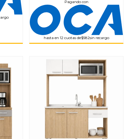
Pagando con
cargo
hasta en 12 cuotas de
$582
sin recargo