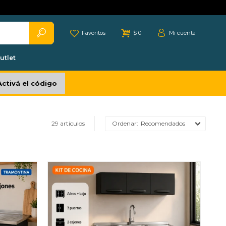
Favoritos
$
0
utlet
Activá el código
29 artículos
Recomendados