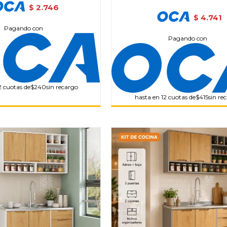
2.746
$
4.741
$
Pagando con
Pagando con
2 cuotas de
$240
sin recargo
hasta en 12 cuotas de
$415
sin re