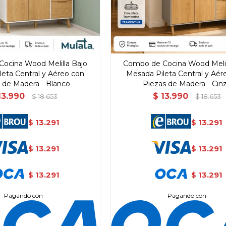
ocina Wood Melilla Bajo
Combo de Cocina Wood Melil
eta Central y Aéreo con
Mesada Pileta Central y Aér
 de Madera - Blanco
Piezas de Madera - Cin
13.990
$
13.990
$
18.653
$
18.653
13.291
13.291
$
$
13.291
13.291
$
$
13.291
13.291
$
$
Pagando con
Pagando con