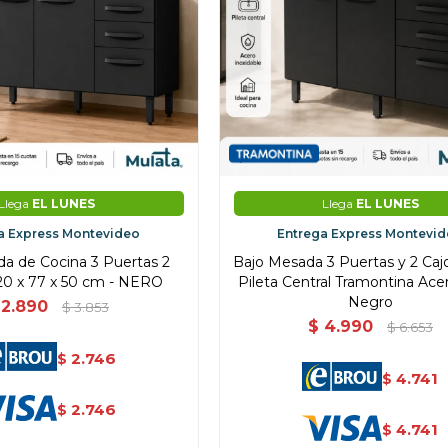
Llega
EL LUNES
Llega
EL LUNES
a Express Montevideo
Entrega Express Montevi
a de Cocina 3 Puertas 2
Bajo Mesada 3 Puertas y 2 Ca
20 x 77 x 50 cm - NERO
Pileta Central Tramontina Acer
Negro
2.890
$
3.853
$
4.990
$
6.653
2.746
$
4.741
$
2.746
$
4.741
$