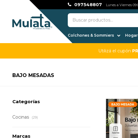
097548807
Lunes a Viernes 09:0
Colchones & Sommiers
Hogar,
Utilizá el cupón
P
BAJO MESADAS
Categorías
Cocinas
(29)
Marcas