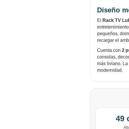
Diseño mo
El
Rack TV Luka
entretenimiento
pequeños, dormi
recargar el amb
Cuenta con
2 p
consolas, decod
más liviano. La
modernidad.
49
Alt