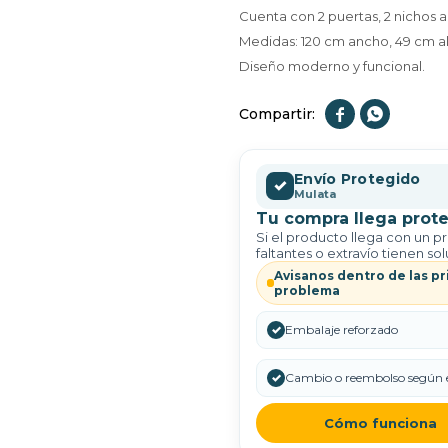
Cuenta con 2 puertas, 2 nichos a
Medidas: 120 cm ancho, 49 cm a
Diseño moderno y funcional.


Envío Protegido
✓
Mulata
Tu compra llega prote
Si el producto llega con un p
faltantes o extravío tienen sol
Avisanos dentro de las pr
problema
✓
Embalaje reforzado
✓
Cambio o reembolso según e
Cómo funciona