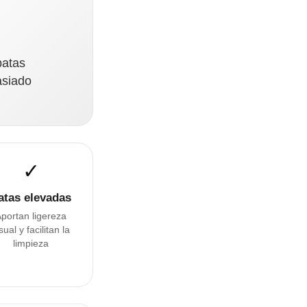
patas
asiado
✓
atas elevadas
portan ligereza
sual y facilitan la
limpieza