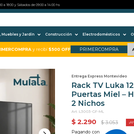
0 a 18:00 y Sábados de 09:00 a 14:00 hs
 Muebles y Jardín
Construcción
Electrodomésticos
O
RIMERCOMPRA
y recibí
$500 OFF
PRIMERCOMPRA
Entrega Express Montevideo
Rack TV Luka 12
Puertas Miel – H
2 Nichos
L3003-GF-ML
$
2.290
$
3.053
Pagando con