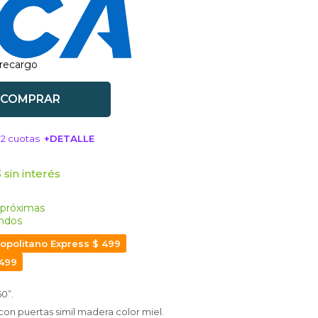
 recargo
COMPRAR
12 cuotas
+DETALLE
SA!
 sin interés
 próximas
ndos
opolitano Express $ 499
 499
0”.
con puertas simil madera color miel.