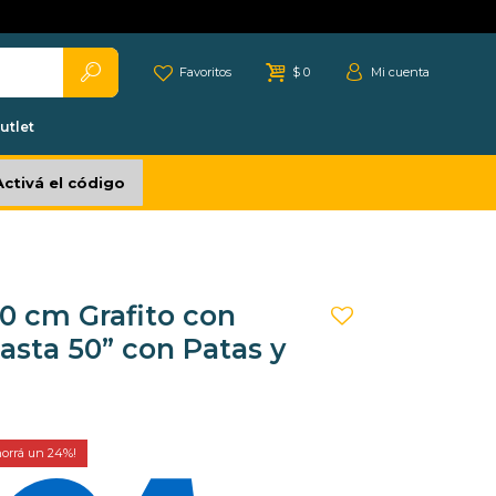
Favoritos
$
0
utlet
Activá el código
0 cm Grafito con
asta 50” con Patas y
24