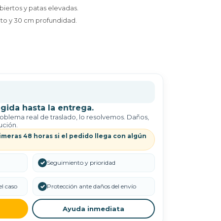
biertos y patas elevadas.
lto y 30 cm profundidad.
gida hasta la entrega.
roblema real de traslado, lo resolvemos. Daños,
ución.
imeras 48 horas si el pedido llega con algún
✓
Seguimiento y prioridad
l caso
✓
Protección ante daños del envío
Ayuda inmediata