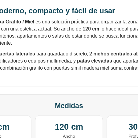
Ups!
cuotas y sin tocar tu
tarjeta de crédito
Parece que no tenes oferta, lamentamos
¡Algo salió mal!
derno, compacto y fácil de usar
¡Tenés hasta
para comprar en las cuotas que
el inconveniente, por cualquier duda
Por favor intenta nuevamente mas tarde.
Celular
prefieras!
contactanos en
 Grafito / Miel
es una solución práctica para organizar la zon
preguntas@pagodespues.com.uy
Elegí tus productos preferidos
 con una estética actual. Su ancho de
120 cm
lo hace ideal para
Fecha de nacimiento
Elegí Pago Después como metodo de pago
torios, apartamentos o salas de estar donde se busca funciona
* sujeto a aprobación crediticia. El monto disponible
iente.
puede variar por comercio
Día
Mes
Año
uertas laterales
para guardado discreto,
2 nichos centrales a
ificadores o equipos multimedia, y
patas elevadas
que aporta
Continuar
 combinación grafito con puertas simil madera miel suma contras
Medidas
 cm
120 cm
30
o
Ancho
Prof