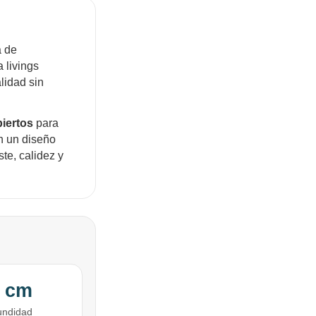
a de
 livings
lidad sin
biertos
para
n un diseño
te, calidez y
 cm
undidad