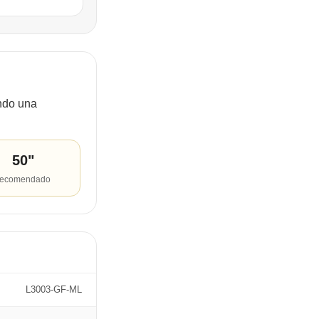
ndo una
50"
recomendado
L3003-GF-ML