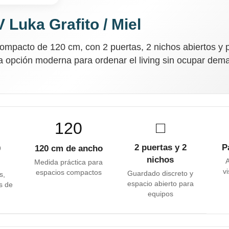
 Luka Grafito / Miel
mpacto de 120 cm, con 2 puertas, 2 nichos abiertos y 
 opción moderna para ordenar el living sin ocupar dem
120
□
2 puertas y 2
P
0
120 cm de ancho
¡Sumate a la forma más ágil de
comprar!
nichos
A
Medida práctica para
vi
espacios compactos
Comprá en 3 cuotas sin recargo o hasta en
Guardado discreto y
s,
12 cuotas * ¡Solo con tu cédula!
espacio abierto para
s de
equipos
* sujeto aprobación crediticia.
Comprá ahora y Pagá
Verifica si estás calificado para comprar con
Pago Después:
Después, hasta en 12
Estás calificado para comprar usando Pago
Después.
Cédula de identidad