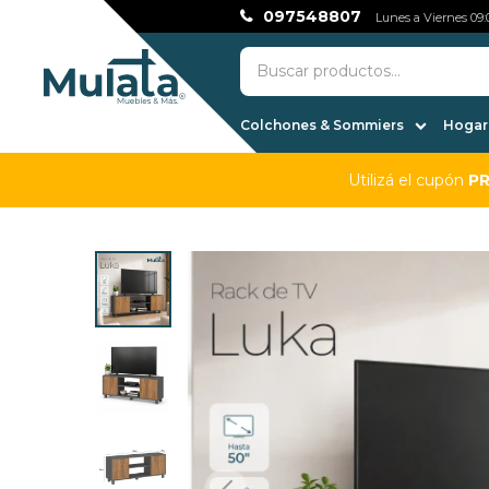
097548807
Lunes a Viernes 09:0
Colchones & Sommiers
Hogar,
Utilizá el cupón
P