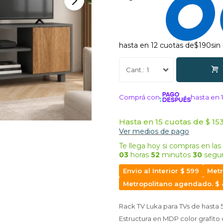
hasta en 12 cuotas de
$190
sin
1
Comprá con
hasta en 
¡ME INTERE
Hasta en 15 cuotas de $ 153
Ver medios de pago
Te llega hoy
si compras en las
03
horas
52
minutos
29
segu
Envio al Interior $ 599
Metr
Metropolitano agendado. $
Rack TV Luka para TVs de hasta 5
Estructura en MDP color grafito 