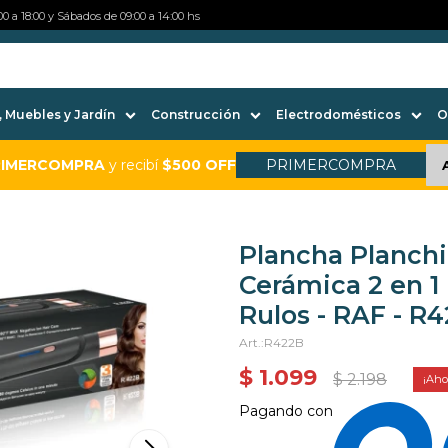
0 a 18:00 y Sábados de 09:00 a 14:00 hs
 Muebles y Jardín
Construcción
Electrodomésticos
O
RIMERCOMPRA
y recibí
$500 OFF
PRIMERCOMPRA
Plancha Planchi
Cerámica 2 en 1
Rulos - RAF - R
R422B
$
1.099
$
2.198
Pagando con