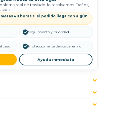
roblema real de traslado, lo resolvemos. Daños,
ución.
imeras 48 horas si el pedido llega con algún
✓
Seguimiento y prioridad
l caso
✓
Protección ante daños del envío
Ayuda inmediata