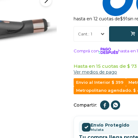
hasta en 12 cuotas de
$91
sin 
1
Comprá con
hasta en 
¡ME INTERE
Hasta en 15 cuotas de $ 73 
Ver medios de pago
Envio al Interior $ 399
Metr
Metropolitano agendado. $


Envío Protegido
✓
Mulata
Tu compra llega prote