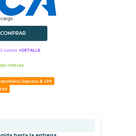
recargo
COMPRAR
12 cuotas
+DETALLE
SA!
sin interés
opolitano Express $ 499
 499
gida hasta la entrega.