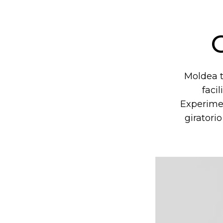
Moldea t
faci
Experimen
giratori