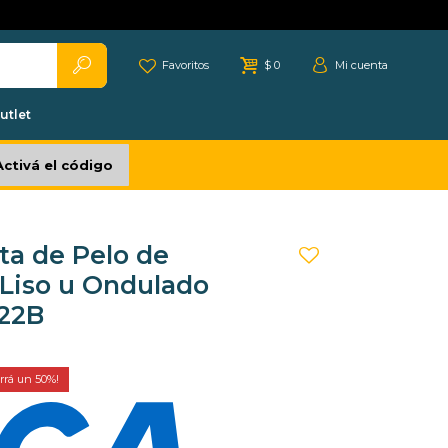
Favoritos
$
0
utlet
Activá el código
ta de Pelo de
 Liso u Ondulado
422B
50