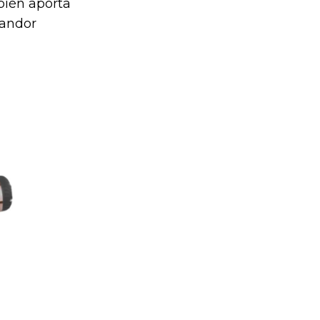
bién aporta
landor