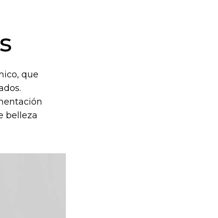
s
mico, que
ados.
imentación
e belleza