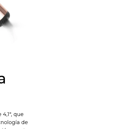
a
 4,1", que
cnología de