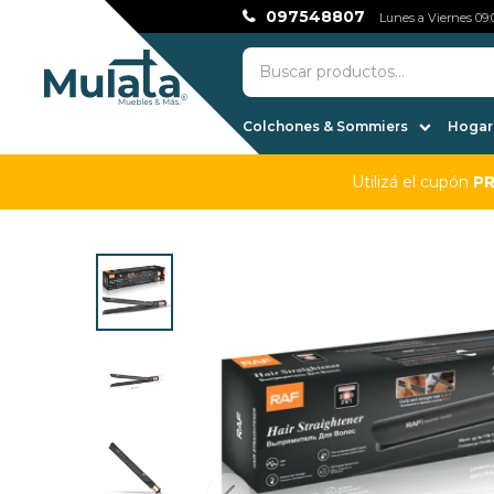
097548807
Lunes a Viernes 09:0
Colchones & Sommiers
Hogar,
Utilizá el cupón
P